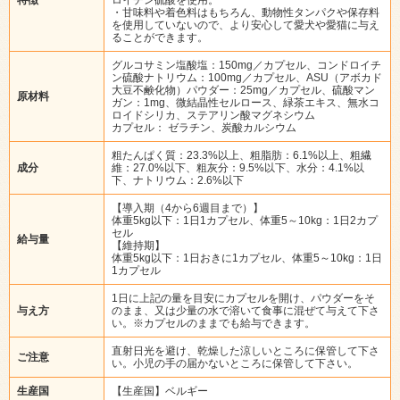
・甘味料や着色料はもちろん、動物性タンパクや保存料
を使用していないので、より安心して愛犬や愛猫に与え
ることができます。
グルコサミン塩酸塩：150mg／カプセル、コンドロイチ
ン硫酸ナトリウム：100mg／カプセル、ASU（アボカド
大豆不鹸化物）パウダー：25mg／カプセル、硫酸マン
原材料
ガン：1mg、微結晶性セルロース、緑茶エキス、無水コ
ロイドシリカ、ステアリン酸マグネシウム
カプセル： ゼラチン、炭酸カルシウム
粗たんぱく質：23.3%以上、粗脂肪：6.1%以上、粗繊
成分
維：27.0%以下、粗灰分：9.5%以下、水分：4.1%以
下、ナトリウム：2.6%以下
【導入期（4から6週目まで）】
体重5kg以下：1日1カプセル、体重5～10kg：1日2カプ
セル
給与量
【維持期】
体重5kg以下：1日おきに1カプセル、体重5～10kg：1日
1カプセル
1日に上記の量を目安にカプセルを開け、パウダーをそ
与え方
のまま、又は少量の水で溶いて食事に混ぜて与えて下さ
い。※カプセルのままでも給与できます。
直射日光を避け、乾燥した涼しいところに保管して下さ
ご注意
い。小児の手の届かないところに保管して下さい。
生産国
【生産国】ベルギー