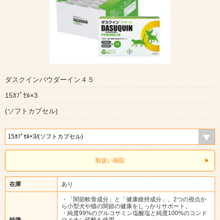
ダスクインパウダーイン４５
15ｶﾌﾟｾﾙ×3
(ソフトカプセル)
取扱い病院
在庫
あり
・「関節軟骨成分」と「健康維持成分」。2つの視点か
ら小型犬や猫の関節の健康をしっかりサポート。
・純度99%のグルコサミン塩酸塩と純度100%のコンド
特徴
ロイチン硫酸を使用。