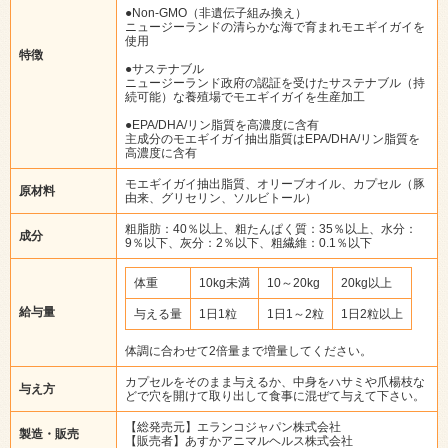
●Non-GMO（非遺伝子組み換え）
ニュージーランドの清らかな海で育まれモエギイガイを
使用
特徴
●サステナブル
ニュージーランド政府の認証を受けたサステナブル（持
続可能）な養殖場でモエギイガイを生産加工
●EPA/DHA/リン脂質を高濃度に含有
主成分のモエギイガイ抽出脂質はEPA/DHA/リン脂質を
高濃度に含有
モエギイガイ抽出脂質、オリーブオイル、カプセル（豚
原材料
由来、グリセリン、ソルビトール）
粗脂肪：40％以上、粗たんぱく質：35％以上、水分：
成分
9％以下、灰分：2％以下、粗繊維：0.1％以下
体重
10kg未満
10～20kg
20kg以上
給与量
与える量
1日1粒
1日1～2粒
1日2粒以上
体調に合わせて2倍量まで増量してください。
カプセルをそのまま与えるか、中身をハサミや爪楊枝な
与え方
どで穴を開けて取り出して食事に混ぜて与えて下さい。
【総発売元】エランコジャパン株式会社
製造・販売
【販売者】あすかアニマルヘルス株式会社