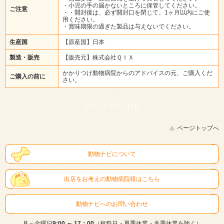
・小児の手の届かないところに保管してください。
ご注意
・・開封後は、必ず開封口を閉じて、1ヶ月以内にご使
用ください。
・賞味期限の過ぎた製品は与えないでください。
生産国
【原産国】日本
製造・販売
【販売元】株式会社ＱＩＸ
かかりつけ動物病院からのアドバイスの元、ご購入くだ
ご購入の前に
さい。
スマートフォン |
PC
ページトップへ
動物ナビについて
出店をお考えの動物病院様はこちら
動物ナビへのお問い合わせ
月～金曜日
9:00 ～ 17：00
（祝祭日・夏季休業・冬季休業を除く）