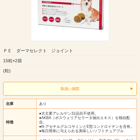
ＰＥ ダーマセレクト ジョイント
15粒×2袋
(粒)
取扱い病院
在庫
あり
●犬主要アレルゲン32品目不使用。
●AKBA（ボスウェリアセラータ抽出エキス）を独自配
特徴
合。
●N-アセチルグルコサミンとE型コンドロイチンを含有。
●毎日簡単に与えられる美味しいソフトチュアブル