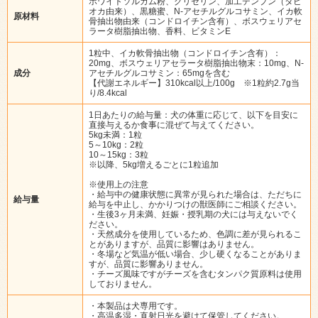
ホワイトソルガム粉、グリセリン、加工デンプン（タピ
オカ由来）、黒糖蜜、N-アセチルグルコサミン、イカ軟
原材料
骨抽出物由来（コンドロイチン含有）、ボスウェリアセ
ラータ樹脂抽出物、香料、ビタミンE
1粒中、イカ軟骨抽出物（コンドロイチン含有）：
20mg、ボスウェリアセラータ樹脂抽出物末：10mg、N-
成分
アセチルグルコサミン：65mgを含む
【代謝エネルギー】310kcal以上/100g ※1粒約2.7g当
り/8.4kcal
1日あたりの給与量：犬の体重に応じて、以下を目安に
直接与えるか食事に混ぜて与えてください。
5kg未満：1粒
5～10kg：2粒
10～15kg：3粒
※以降、5kg増えるごとに1粒追加
※使用上の注意
・給与中の健康状態に異常が見られた場合は、ただちに
給与量
給与を中止し、かかりつけの獣医師にご相談ください。
・生後3ヶ月未満、妊娠・授乳期の犬には与えないでく
ださい。
・天然成分を使用しているため、色調に差が見られるこ
とがありますが、品質に影響はありません。
・冬場など気温が低い場合、少し硬くなることがありま
すが、品質に影響ありません。
・チーズ風味ですがチーズを含むタンパク質原料は使用
しておりません。
・本製品は犬専用です。
・高温多湿・直射日光を避けて保管してください。