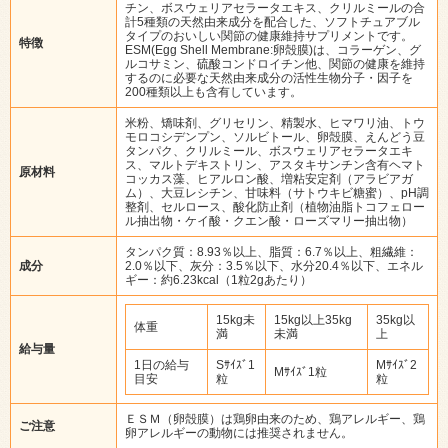
チン、ボスウェリアセラータエキス、クリルミールの合
計5種類の天然由来成分を配合した、ソフトチュアブル
タイプのおいしい関節の健康維持サプリメントです。
特徴
ESM(Egg Shell Membrane:卵殻膜)は、コラーゲン、グ
ルコサミン、硫酸コンドロイチン他、関節の健康を維持
するのに必要な天然由来成分の活性生物分子・因子を
200種類以上も含有しています。
米粉、矯味剤、グリセリン、精製水、ヒマワリ油、トウ
モロコシデンプン、ソルビトール、卵殻膜、えんどう豆
タンパク、クリルミール、ボスウェリアセラータエキ
ス、マルトデキストリン、アスタキサンチン含有ヘマト
原材料
コッカス藻、ヒアルロン酸、増粘安定剤（アラビアガ
ム）、大豆レシチン、甘味料（サトウキビ糖蜜）、pH調
整剤、セルロース、酸化防止剤（植物油脂トコフェロー
ル抽出物・ケイ酸・クエン酸・ローズマリー抽出物）
タンパク質：8.93％以上、脂質：6.7％以上、粗繊維：
成分
2.0％以下、灰分：3.5％以下、水分20.4％以下、エネル
ギー：約6.23kcal（1粒2gあたり）
15kg未
15kg以上35kg
35kg以
体重
満
未満
上
給与量
1日の給与
Sｻｲｽﾞ1
Mｻｲｽﾞ2
Mｻｲｽﾞ1粒
目安
粒
粒
ＥＳＭ（卵殻膜）は鶏卵由来のため、鶏アレルギー、鶏
ご注意
卵アレルギーの動物には推奨されません。