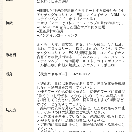
にお届け日をご連絡
●椎間板と神経の健康維持をサポートする成分配合（N-
アセチルグルコサミン 、E型コンドロイチン、MSM、シ
ステインペプチド、オリゴノール※）
特徴
※オリゴノールは（株）アミノアップの登録商標です。
●DHA&EPAを含有した国産マグロ肉を使用
●国産原材料使用
●ノンオイルコーティング
まぐろ、大麦、青玄米、鰹節、ビール酵母、なたね油、
あわ、ブロッコリー、小松菜、わかめ、ひじき、N-アセ
チルグルコサミン、FK-23濃縮乳酸菌、コンドロイチン
原材料
含有イカ軟骨抽出物末、メチルスルフォニルメタン、シ
ステインペプチド含有酵母エキス末、ライチポリフェノ
ール抽出物、卵殻未焼成カルシウム、チャ抽出物
成分
【代謝エネルギー】338kcal/100g
・適正給与量には個体差があります。体重変化等を観察
しながら給与量を加減してください。
・他のフードからの切り替えは、従来のフードに本商品
1割くらいを混ぜることからはじめ、徐々に本商品の量
を増やしてください。完全に切り替えるまで2週間ほど
かけることをおすすめします。
・給与中に異常が見られた場合は、ただちに給与を中止
与え方
し、かかりつけの獣医師にご相談ください。
・天然成分を使用しているため、色調に差が見られるこ
とがありますが、品質に影響はありません。
・定期的に健康診断を受け、獣医師の診断・指導を受け
てください。