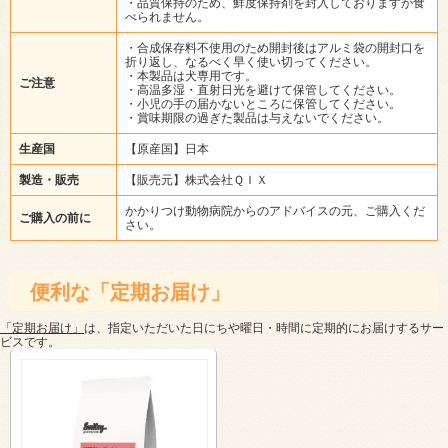
・品質保持のため、鮮度保持剤を封入しておりますが食
べられません。
・合成保存料不使用のため開封後はアルミ袋の開封口を
折り返し、なるべく早く使い切ってください。
・本製品は犬専用です。
ご注意
・高温多湿・直射日光を避けて保管してください。
・小児の手の届かないところに保管してください。
・賞味期限の過ぎた製品は与えないでください。
生産国
【原産国】日本
製造・販売
【販売元】株式会社ＱＩＸ
かかりつけ動物病院からのアドバイスの元、ご購入くだ
ご購入の前に
さい。
便利な「定期お届け」
「定期お届け」
は、指定いただいた日にちや曜日・時間に定期的にお届けするサー
ビスです。