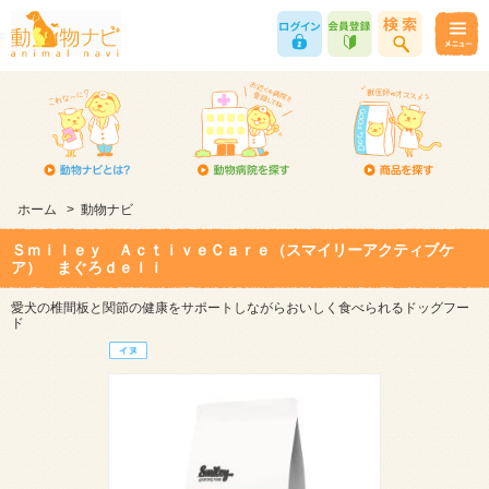
ホーム
>
動物ナビ
Ｓｍｉｌｅｙ ＡｃｔｉｖｅＣａｒｅ（スマイリーアクティブケ
ア） まぐろｄｅｌｉ
愛犬の椎間板と関節の健康をサポートしながらおいしく食べられるドッグフー
ド