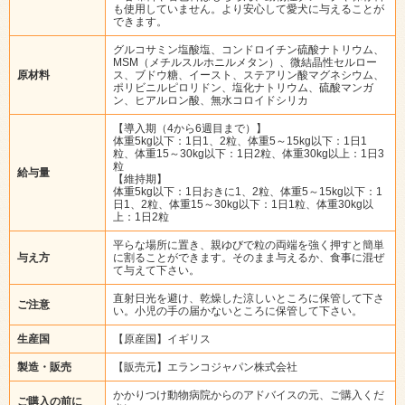
も使用していません。より安心して愛犬に与えることが
できます。
グルコサミン塩酸塩、コンドロイチン硫酸ナトリウム、
MSM（メチルスルホニルメタン）、微結晶性セルロー
原材料
ス、ブドウ糖、イースト、ステアリン酸マグネシウム、
ポリビニルピロリドン、塩化ナトリウム、硫酸マンガ
ン、ヒアルロン酸、無水コロイドシリカ
【導入期（4から6週目まで）】
体重5kg以下：1日1、2粒、体重5～15kg以下：1日1
粒、体重15～30kg以下：1日2粒、体重30kg以上：1日3
粒
給与量
【維持期】
体重5kg以下：1日おきに1、2粒、体重5～15kg以下：1
日1、2粒、体重15～30kg以下：1日1粒、体重30kg以
上：1日2粒
平らな場所に置き、親ゆびで粒の両端を強く押すと簡単
与え方
に割ることができます。そのまま与えるか、食事に混ぜ
て与えて下さい。
直射日光を避け、乾燥した涼しいところに保管して下さ
ご注意
い。小児の手の届かないところに保管して下さい。
生産国
【原産国】イギリス
製造・販売
【販売元】エランコジャパン株式会社
かかりつけ動物病院からのアドバイスの元、ご購入くだ
ご購入の前に