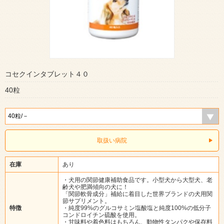
コセクインタブレット４０
40粒
取扱い病院
在庫
あり
・犬用の関節健康補助食品です。小型犬から大型犬、老
齢犬や肥満傾向の犬に！
「関節軟骨成分」補給に着目した世界ブランドの犬用関
節サプリメント。
特徴
・純度99%のグルコサミン塩酸塩と純度100%の低分子
コンドロイチン硫酸を使用。
・甘味料や着色料はもちろん、動物性タンパクや保存料