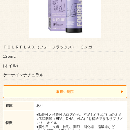
ＦＯＵＲＦＬＡＸ（フォーフラックス） ３メガ
125mL
(オイル)
ケーナインナチュラル
取扱い病院
在庫
あり
●動物性と植物性の両方から、不足しがちな“3つのオメ
ガ3脂肪酸（EPA、DHA、ALA）”を補給できるサプリメ
特徴
ント・オイル
●脳や目、皮膚、被毛、関節、消化器、循環器など、