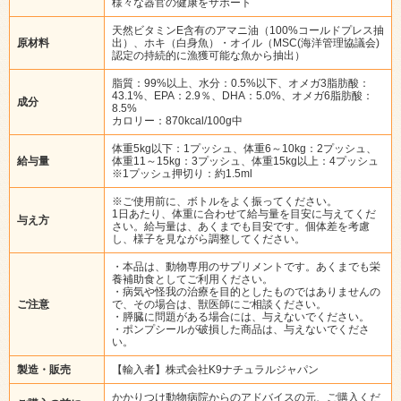
様々な器官の健康をサポート
天然ビタミンE含有のアマニ油（100%コールドプレス抽
原材料
出）、ホキ（白身魚）・オイル（MSC(海洋管理協議会)
認定の持続的に漁獲可能な魚から抽出）
脂質：99%以上、水分：0.5%以下、オメガ3脂肪酸：
43.1%、EPA：2.9％、DHA：5.0%、オメガ6脂肪酸：
成分
8.5%
カロリー：870kcal/100g中
体重5kg以下：1プッシュ、体重6～10kg：2プッシュ、
給与量
体重11～15kg：3プッシュ、体重15kg以上：4プッシュ
※1プッシュ押切り：約1.5ml
※ご使用前に、ボトルをよく振ってください。
1日あたり、体重に合わせて給与量を目安に与えてくだ
与え方
さい。給与量は、あくまでも目安です。個体差を考慮
し、様子を見ながら調整してください。
・本品は、動物専用のサプリメントです。あくまでも栄
養補助食としてご利用ください。
・病気や怪我の治療を目的としたものではありませんの
ご注意
で、その場合は、獣医師にご相談ください。
・膵臓に問題がある場合には、与えないでください。
・ポンプシールが破損した商品は、与えないでくださ
い。
製造・販売
【輸入者】株式会社K9ナチュラルジャパン
かかりつけ動物病院からのアドバイスの元、ご購入くだ