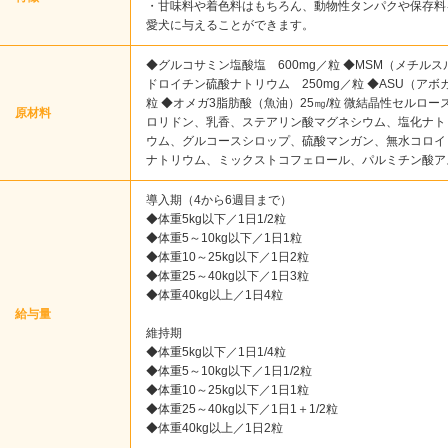
・甘味料や着色料はもちろん、動物性タンパクや保存料
愛犬に与えることができます。
◆グルコサミン塩酸塩 600mg／粒 ◆MSM（メチルス
ドロイチン硫酸ナトリウム 250mg／粒 ◆ASU（アボ
粒 ◆オメガ3脂肪酸（魚油）25㎎/粒 微結晶性セルロ
原材料
ロリドン、乳香、ステアリン酸マグネシウム、塩化ナト
ウム、グルコースシロップ、硫酸マンガン、無水コロイ
ナトリウム、ミックストコフェロール、パルミチン酸ア
導入期（4から6週目まで）
◆体重5kg以下／1日1/2粒
◆体重5～10kg以下／1日1粒
◆体重10～25kg以下／1日2粒
◆体重25～40kg以下／1日3粒
◆体重40kg以上／1日4粒
給与量
維持期
◆体重5kg以下／1日1/4粒
◆体重5～10kg以下／1日1/2粒
◆体重10～25kg以下／1日1粒
◆体重25～40kg以下／1日1＋1/2粒
◆体重40kg以上／1日2粒