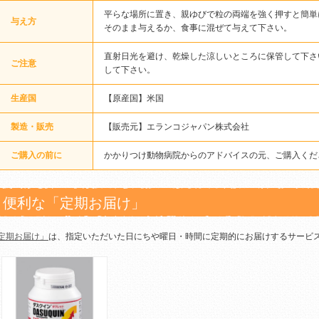
平らな場所に置き、親ゆびで粒の両端を強く押すと簡単
与え方
そのまま与えるか、食事に混ぜて与えて下さい。
直射日光を避け、乾燥した涼しいところに保管して下さ
ご注意
して下さい。
生産国
【原産国】米国
製造・販売
【販売元】エランコジャパン株式会社
ご購入の前に
かかりつけ動物病院からのアドバイスの元、ご購入くだ
便利な「定期お届け」
定期お届け」
は、指定いただいた日にちや曜日・時間に定期的にお届けするサービ