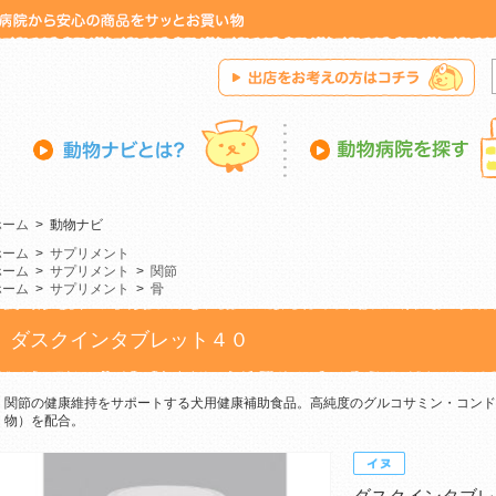
ホーム
>
動物ナビ
ホーム
>
サプリメント
ホーム
>
サプリメント
>
関節
ホーム
>
サプリメント
>
骨
ダスクインタブレット４０
関節の健康維持をサポートする犬用健康補助食品。高純度のグルコサミン・コンド
物）を配合。