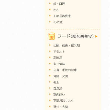
歯・口腔
がん
下部尿路疾患
その他
幼齢、妊娠・授乳期
アダルト
高齢用
太り気味
皮膚・毛艶の健康
胃腸・皮膚
毛玉
自然派
室内飼い
下部尿路リスク
避妊・去勢