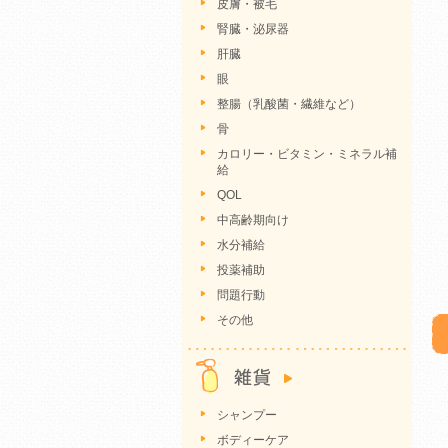
皮膚・被毛
腎臓・泌尿器
肝臓
眼
整腸（乳酸菌・繊維など）
骨
カロリー・ビタミン・ミネラル補
給
QOL
中高齢期向け
水分補給
投薬補助
問題行動
その他
シャンプー
ボディーケア