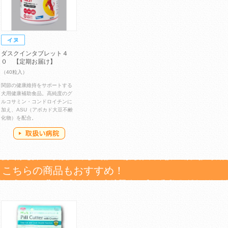
ダスクインタブレット４
０ 【定期お届け】
（40粒入）
関節の健康維持をサポートする
犬用健康補助食品。高純度のグ
ルコサミン・コンドロイチンに
加え、ASU（アボカド大豆不鹸
化物）を配合。
こちらの商品もおすすめ！