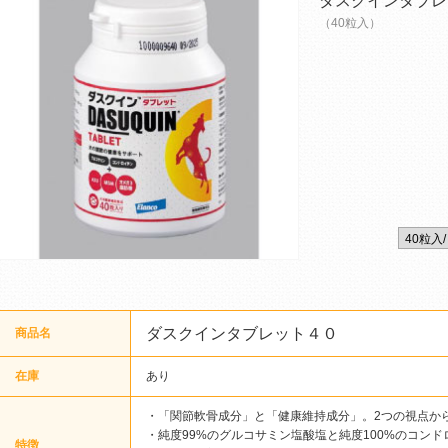
ダスクインタブレ
（40粒入）
ダスクインタブレット４０
商品名
在庫
あり
・「関節軟骨成分」と「健康維持成分」。2つの視点か
・純度99%のグルコサミン塩酸塩と純度100%のコン
特徴