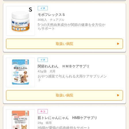
モボフレックスＳ
30粒入 チュアブル
5つの天然由来成分が関節の健康を全方位か
らサポート
取扱い病院
関節わんわん ＨＭＢケアサプリ
42g/袋 犬用
おやつ感覚で与えられる犬用ケアサプリメン
ト
取扱い病院
筋トレにゃんにゃん HMBケアサプリ
28g 猫用
HMBが愛猫の筋肉維持をサポート