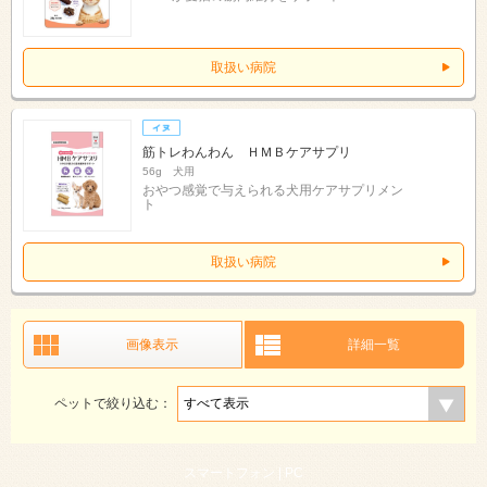
取扱い病院
筋トレわんわん ＨＭＢケアサプリ
56g 犬用
おやつ感覚で与えられる犬用ケアサプリメン
ト
取扱い病院
画像表示
詳細一覧
ペットで絞り込む：
スマートフォン |
PC