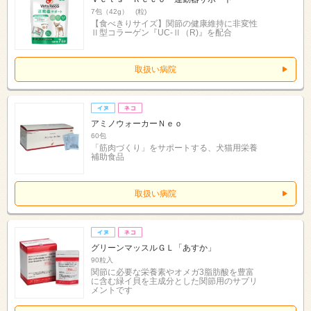
7包（42g） (粒)
【食べきりサイズ】関節の健康維持に非変性
Ⅱ型コラーゲン『UC-Ⅱ（R)』を配合
取扱い病院
アミノウォーカーＮｅｏ
60包
「筋肉づくり」をサポートする、犬猫用栄養
補助食品
取扱い病院
グリーンマッスルＧＬ「あすか」
90粒入
関節に必要な栄養素やオメガ3脂肪酸を豊富
に含む緑イ貝を主成分とした関節用のサプリ
メントです