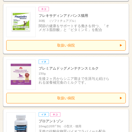
フレキサディンアドバンス猫用
30粒 （ソフトチュアブル）
関節の健康をサポートする働きを持つ、「オ
メガ３脂肪酸」と「ビタミンＥ」を配合
取扱い病院
プレミアムドッグメンテナンスミルク
150g
生後２ヶ月からシニア期まで生涯与え続けら
れる栄養補完食のミルクです。
取扱い病院
プロアントゾン
10mg(120ｶﾌﾟｾﾙ) 小型犬・猫用
天然の抗酸化物質バイオフラバノール配合