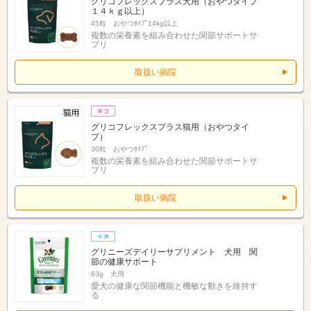
グリコフレックスプラス犬用（おやつタイプ
１４ｋｇ以上）
45粒 おやつﾀｲﾌﾟ14kg以上
複数の栄養素を組み合わせた関節サポートサ
プリ
取扱い病院
グリコフレックスプラス猫用（おやつタイ
プ）
30粒 おやつﾀｲﾌﾟ
複数の栄養素を組み合わせた関節サポートサ
プリ
取扱い病院
グリニーズデイリーサプリメント 犬用 関
節の健康サポート
63g 犬用
愛犬の健康な関節機能と機敏な動きを維持す
る