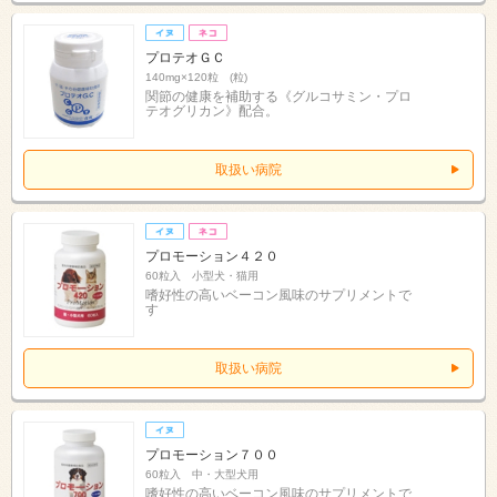
プロテオＧＣ
140mg×120粒 (粒)
関節の健康を補助する《グルコサミン・プロ
テオグリカン》配合。
取扱い病院
プロモーション４２０
60粒入 小型犬・猫用
嗜好性の高いベーコン風味のサプリメントで
す
取扱い病院
プロモーション７００
60粒入 中・大型犬用
嗜好性の高いベーコン風味のサプリメントで