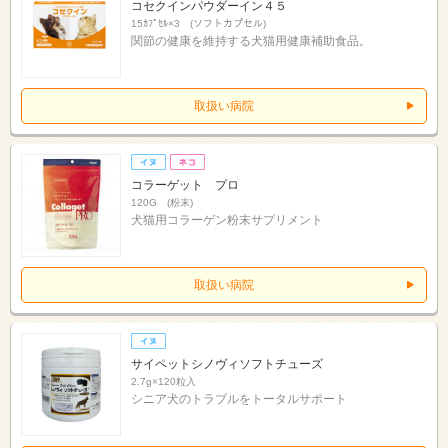
コセクインパウダーイン４５
15ｶﾌﾟｾﾙ×3 (ソフトカプセル)
関節の健康を維持する犬猫用健康補助食品。
取扱い病院
コラーゲット プロ
120G (粉末)
犬猫用コラーゲン粉末サプリメント
取扱い病院
サイペットシノヴィソフトチューズ
2.7g×120粒入
シニア犬のトラブルをトータルサポート