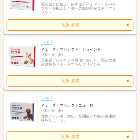
関節成分に加え、筋肉成分イミダゾールジペ
プチドを配合した唯一の動物病院専用サプリ
メント
取扱い病院
ＰＥ ダーマセレクト ジョイント
15粒×2袋 (粒)
犬主要アレルゲンを徹底排除した、関節の健
康維持をサポートするサプリメント
取扱い病院
ＰＥ ダーマセレクトニューロ
15粒×2袋 (粒)
食物アレルギー対応。椎間板と神経の健康維
持をサポート。
取扱い病院