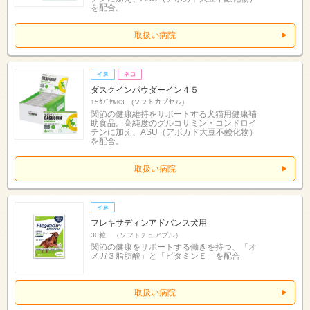
を配合。
取扱い病院
ダスクインパウダーイン４５
15ｶﾌﾟｾﾙ×3 (ソフトカプセル)
関節の健康維持をサポートする犬猫用健康補
助食品。高純度のグルコサミン・コンドロイ
チンに加え、ASU（アボカド大豆不鹸化物）
を配合。
取扱い病院
フレキサディンアドバンス犬用
30粒 （ソフトチュアブル）
関節の健康をサポートする働きを持つ、「オ
メガ３脂肪酸」と「ビタミンＥ」を配合
取扱い病院