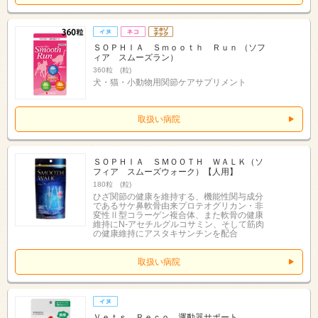
ＳＯＰＨＩＡ Ｓｍｏｏｔｈ Ｒｕｎ （ソフ
ィア スムーズラン）
360粒 (粒)
犬・猫・小動物用関節ケアサプリメント
取扱い病院
ＳＯＰＨＩＡ ＳＭＯＯＴＨ ＷＡＬＫ（ソ
フィア スムーズウォーク）【人用】
180粒 (粒)
ひざ関節の健康を維持する、機能性関与成分
であるサケ鼻軟骨由来プロテオグリカン・非
変性Ⅱ型コラーゲン複合体、また軟骨の健康
維持にN-アセチルグルコサミン、そして筋肉
の健康維持にアスタキサンチンを配合
取扱い病院
Ｖｅｔｓ Ｒｅｃｏ 運動器サポート