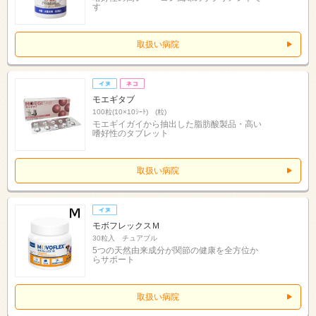
す
取扱い病院
モエギタブ
100粒(10×10ｼｰﾄ) (粒)
モエギイガイから抽出した脂肪酸製品・高い
嗜好性のタブレット
取扱い病院
モボフレックスＭ
30粒入 チュアブル
5つの天然由来成分が関節の健康を全方位か
らサポート
取扱い病院