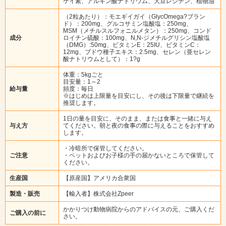
ケイ素、アルギン酸ナトリウム、大豆レシチン、植物油
（2粒あたり）：モエギイガイ（GlycOmega?ブラン
ド）：200mg、グルコサミン塩酸塩：250mg、
MSM（メチルスルフォニルメタン）：250mg、コンド
成分
ロイチン硫酸：100mg、N,N-ジメチルグリシン塩酸塩
（DMG）:50mg、ビタミンE：25IU、ビタミンC：
12mg、ブドウ種子エキス：2.5mg、セレン（亜セレン
酸ナトリウムとして）：1?g
体重：5kgごと
目安量：1～2
給与量
頻度：毎日
※はじめは上限量を目安にし、その後は下限量で継続を
推奨します。
1日の量を目安に、そのまま、または食事と一緒に与え
与え方
てください。朝と夜の食事の際に与えることをおすすめ
します。
・冷暗所で保管してください。
ご注意
・ペットおよびお子様の手の届かないところで保管して
ください。
生産国
【原産国】アメリカ合衆国
製造・販売
【輸入者】株式会社Zpeer
かかりつけ動物病院からのアドバイスの元、ご購入くだ
ご購入の前に
さい。