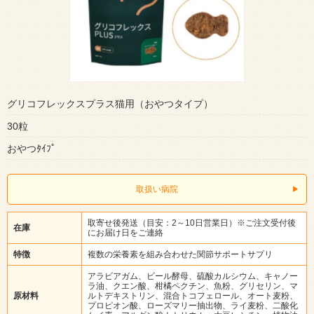
グリコフレックスプラス猫用（おやつタイプ）
30粒
おやつﾀｲﾌﾟ
取扱い病院
取寄せ後発送（目安：2～10日営業日）※ご注文受付後
在庫
にお届け日をご連絡
特徴
複数の栄養素を組み合わせた関節サポートサプリ
アラビアガム、ビール酵母、硫酸カルシウム、キャノー
ラ油、クエン酸、柑橘ペクチン、魚粉、グリセリン、マ
原材料
ルトデキストリン、混合トコフェロール、オート麦粉、
プロピオン酸、ローズマリー抽出物、ライ麦粉、二酸化