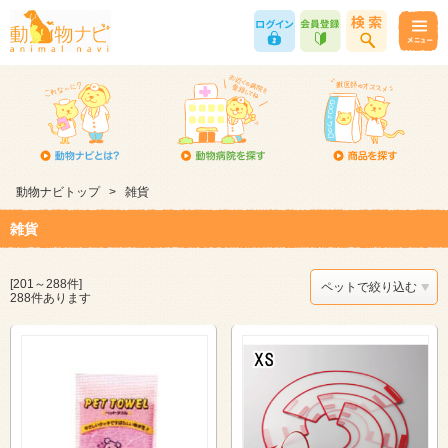
動物ナビトップ
>
雑貨
雑貨
[201～288件]
ペットで絞り込む
288件あります