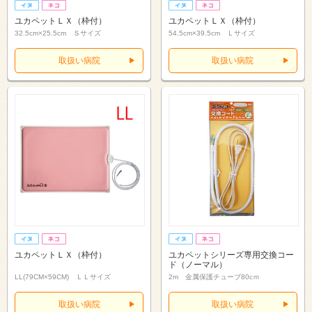
ユカペットＬＸ（枠付）
ユカペットＬＸ（枠付）
32.5cm×25.5cm Ｓサイズ
54.5cm×39.5cm Ｌサイズ
取扱い病院
取扱い病院
ユカペットＬＸ（枠付）
ユカペットシリーズ専用交換コー
ド（ノーマル）
LL(79CM×59CM) ＬＬサイズ
2m 金属保護チューブ80cｍ
取扱い病院
取扱い病院