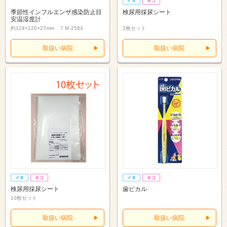
季節性インフルエンザ感染防止目
検尿用採尿シート
安温湿度計
約124×120×27mm ＴＭ-2584
2枚セット
取扱い病院
取扱い病院
検尿用採尿シート
歯ピカル
10枚セット
取扱い病院
取扱い病院