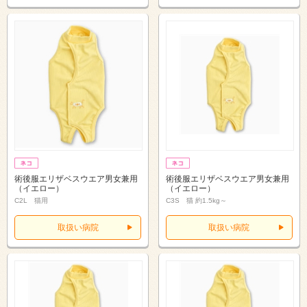
術後服エリザベスウエア男女兼用
術後服エリザベスウエア男女兼用
（イエロー）
（イエロー）
C2L 猫用
C3S 猫 約1.5kg～
取扱い病院
取扱い病院