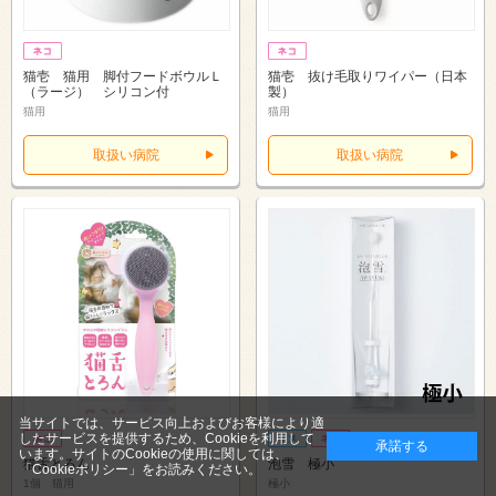
猫壱 猫用 脚付フードボウルＬ
猫壱 抜け毛取りワイパー（日本
（ラージ） シリコン付
製）
猫用
猫用
取扱い病院
取扱い病院
当サイトでは、サービス向上およびお客様により適
したサービスを提供するため、Cookieを利用して
承諾する
います。サイトのCookieの使用に関しては、
猫舌とろん
泡雪 極小
「Cookieポリシー」
をお読みください。
1個 猫用
極小