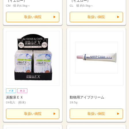
（イエロー）
（イエロー）
CM 猫 約4.5kg～
CL 猫 約5.5kg～
取扱い病院
取扱い病院
炭酸泉ＥＸ
動物用アイプクリーム
24包入 (粉末)
19.5g
取扱い病院
取扱い病院