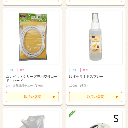
ユカペットシリーズ専用交換コー
ゆずセラミドスプレー
ド（ハード）
2m 金属保護チューブ1.9ｍ
100ml (液体)
取扱い病院
取扱い病院