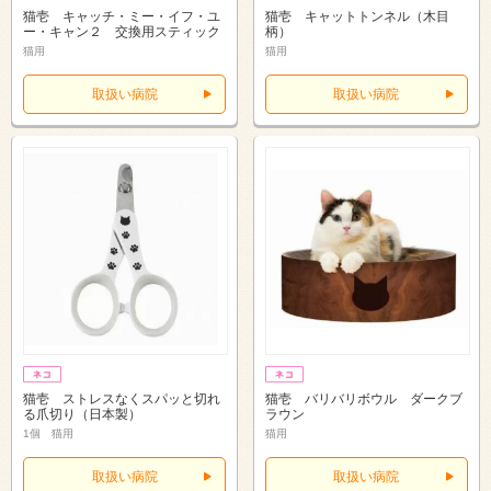
猫壱 キャッチ・ミー・イフ・ユ
猫壱 キャットトンネル（木目
ー・キャン２ 交換用スティック
柄）
猫用
猫用
取扱い病院
取扱い病院
猫壱 ストレスなくスパッと切れ
猫壱 バリバリボウル ダークブ
る爪切り（日本製）
ラウン
1個 猫用
猫用
取扱い病院
取扱い病院