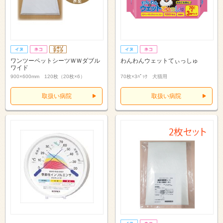
ワンツーペットシーツＷＷダブル
わんわんウェットてぃっしゅ
ワイド
900×600mm 120枚（20枚×6）
70枚×3ﾊﾟｯｸ 犬猫用
取扱い病院
取扱い病院