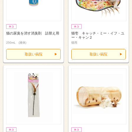
猫の尿臭を消す消臭剤 詰替え用
猫壱 キャッチ・ミー・イフ・ユ
ー・キャン２
250mL (液体)
猫用
取扱い病院
取扱い病院