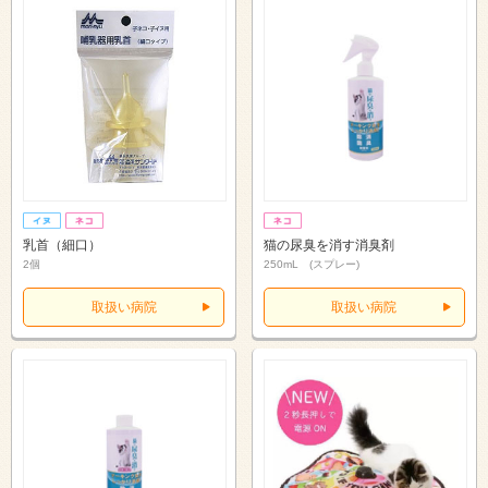
乳首（細口）
猫の尿臭を消す消臭剤
2個
250mL (スプレー)
取扱い病院
取扱い病院