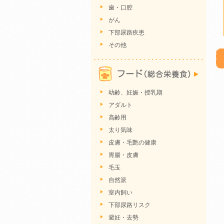
歯・口腔
がん
下部尿路疾患
その他
幼齢、妊娠・授乳期
アダルト
高齢用
太り気味
皮膚・毛艶の健康
胃腸・皮膚
毛玉
自然派
室内飼い
下部尿路リスク
避妊・去勢