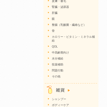
皮膚・被毛
腎臓・泌尿器
肝臓
眼
整腸（乳酸菌・繊維など）
骨
カロリー・ビタミン・ミネラル補
給
QOL
中高齢期向け
水分補給
投薬補助
問題行動
その他
シャンプー
ボディーケア