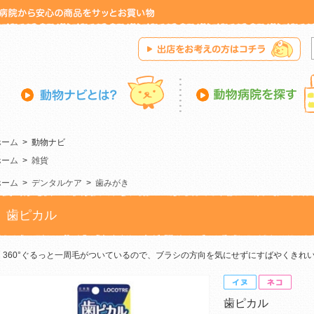
ホーム
>
動物ナビ
ホーム
>
雑貨
ホーム
>
デンタルケア
>
歯みがき
歯ピカル
360°ぐるっと一周毛がついているので、ブラシの方向を気にせずにすばやくきれ
歯ピカル