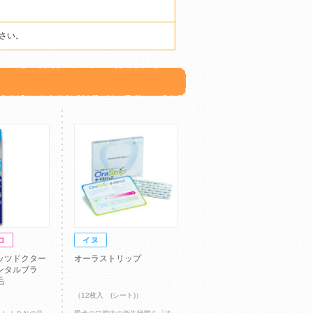
さい。
ッツドクター
オーラストリップ
ンタルブラ
毛
（12枚入 (シート)）