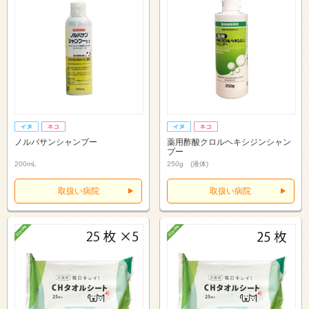
ノルバサンシャンプー
薬用酢酸クロルヘキシジンシャン
プー
200mL
250g (液体)
取扱い病院
取扱い病院