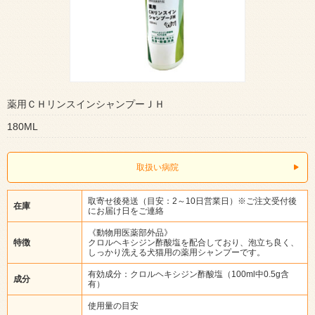
薬用ＣＨリンスインシャンプーＪＨ
180ML
取扱い病院
取寄せ後発送（目安：2～10日営業日）※ご注文受付後
在庫
にお届け日をご連絡
《動物用医薬部外品》
特徴
クロルヘキシジン酢酸塩を配合しており、泡立ち良く、
しっかり洗える犬猫用の薬用シャンプーです。
有効成分：クロルヘキシジン酢酸塩（100ml中0.5g含
成分
有）
使用量の目安