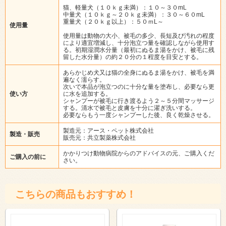
猫、軽量犬（１０ｋｇ未満）：１０～３０mL
中量犬（１０ｋｇ～２０ｋｇ未満）：３０～６０mL
重量犬（２０ｋｇ以上）：５０ｍL～
使用量
使用量は動物の大小、被毛の多少、長短及び汚れの程度
により適宜増減し、十分泡立つ量を確認しながら使用す
る。初期湿潤水分量（最初にぬるま湯をかけ、被毛に残
留した水分量）の約２０分の１程度を目安とする。
あらかじめ犬又は猫の全身にぬるま湯をかけ、被毛を満
遍なく濡らす。
次いで本品が泡立つのに十分な量を塗布し、必要なら更
使い方
に水を追加する。
シャンプーが被毛に行き渡るよう２～５分間マッサージ
する。清水で被毛と皮膚を十分に濯ぎ洗いする。
必要ならもう一度シャンプーした後、良く乾燥させる。
製造元：アース・ペット株式会社
製造・販売
販売元：共立製薬株式会社
かかりつけ動物病院からのアドバイスの元、ご購入くだ
ご購入の前に
さい。
こちらの商品もおすすめ！