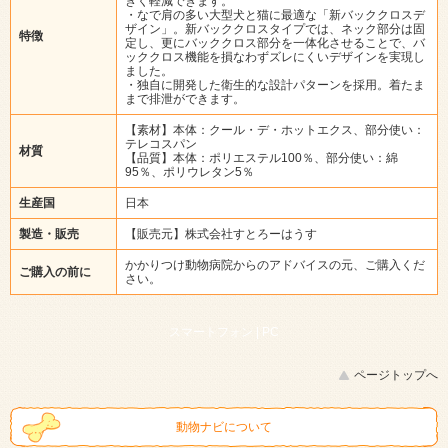
きく軽減できます。
・なで肩の多い大型犬と猫に最適な「新バッククロスデ
ザイン」。新バッククロスタイプでは、ネック部分は固
特徴
定し、更にバッククロス部分を一体化させることで、バ
ッククロス機能を損なわずズレにくいデザインを実現し
ました。
・独自に開発した衛生的な設計パターンを採用。着たま
まで排泄ができます。
【素材】本体：クール・デ・ホットエクス、部分使い：
テレコスパン
材質
【品質】本体：ポリエステル100％、部分使い：綿
95％、ポリウレタン5％
生産国
日本
製造・販売
【販売元】株式会社すとろーはうす
かかりつけ動物病院からのアドバイスの元、ご購入くだ
ご購入の前に
さい。
スマートフォン |
PC
ページトップへ
動物ナビについて