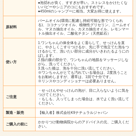
●泡切れが良く、すすぎが早い。ストレスをかけたくな
いパピーやシニアのコにもおすすめです。
●450mlのシャンプーに相当。大変お得に使えます。
パームオイル(環境に配慮し持続可能な形でつくられ
る)、ココナッツオイル、植物性グリセリン、ニームオイ
原材料
ル、マヌカ抽出オイル、カヌカ抽出オイル、レモンマー
トル抽出オイル、二酸化チタン（天然鉱石）
1.ワンちゃんの体全体をよく濡らして、せっけんを直
に、やさしくこすりつけるか、先に手で泡立てた泡をつ
けるかして、洗いたい部分に成分がいきわたるようにの
ばします。
2.指の腹の部分で、ワンちゃんの地肌をマッサージしな
使い方
がら、洗ってください。
3.洗った後は、泡を十分に洗い流してください。
※ワンちゃんがとても汚れている場合は、2度洗うこと
をお勧めしますが、通常は、1回で十分です。
※リンスやコンディショナーは必要ありません。
・せっけんやせっけんの泡が、目に入らないように気を
つけてください。
ご注意
・もしも、入ってしまった場合は、水でよく洗い流して
ください。
製造・販売
【輸入者】株式会社K9ナチュラルジャパン
かかりつけ動物病院からのアドバイスの元、ご購入くだ
ご購入の前に
さい。