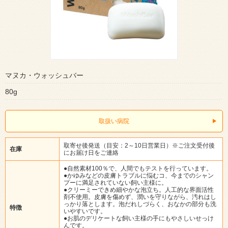
マヌカ・ウォッシュバー
80g
取扱い病院
取寄せ後発送（目安：2～10日営業日）※ご注文受付後
在庫
にお届け日をご連絡
●自然素材100％で、人間でもテストを行っています。
●かゆみなどの皮膚トラブルに悩むコ、今までのシャン
プーに満足されていない飼い主様に。
●クリーミーできめ細やかな泡立ち。人工的な界面活性
剤不使用。皮膚を傷めず、潤いを守りながら、汚れはし
っかり落とします。泡だれしづらく、おなかの部分も洗
特徴
いやすいです。
●お肌のデリケートな飼い主様の手にもやさしいせっけ
んです。