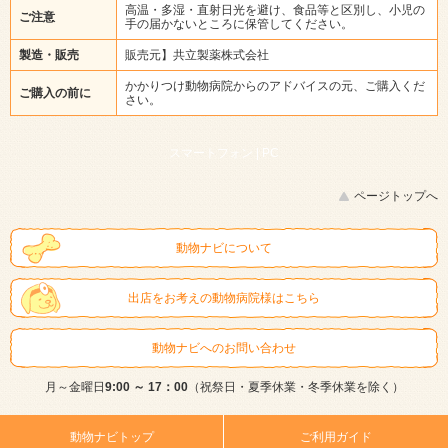
高温・多湿・直射日光を避け、食品等と区別し、小児の
ご注意
手の届かないところに保管してください。
製造・販売
販売元】共立製薬株式会社
かかりつけ動物病院からのアドバイスの元、ご購入くだ
ご購入の前に
さい。
スマートフォン |
PC
ページトップへ
動物ナビについて
出店をお考えの動物病院様はこちら
動物ナビへのお問い合わせ
月～金曜日
9:00 ～ 17：00
（祝祭日・夏季休業・冬季休業を除く）
動物ナビトップ
ご利用ガイド