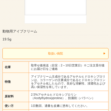
動物用アイプクリーム
19.5g
取扱い病院
取寄せ後発送（目安：2～10日営業日）※ご注文受付後
在庫
にお届け日をご連絡
アイプクリーム主成分であるアセチルヒドロキシプロリ
ンは、コラーゲンの主要成分であるヒドロキシプロリン
特徴
をアセチル化したもので、良好な溶解性、浸透性および
高い保湿性を有しています。
2.5%アセチルヒドロキシプロリン
原材料
（Acetylhydroxyproline）、防腐剤（パラベン）
使い方
1日数回、適量を皮膚に塗布してください。