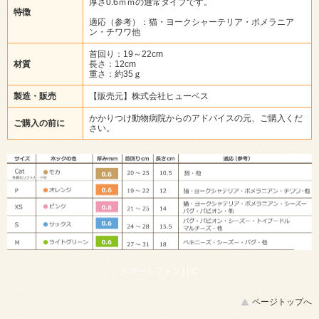
厚さ0.6ｍｍの通常タイプです。
特徴
適応（参考）：猫・ヨークシャーテリア・ポメラニア
ン・チワワ他
首回り：19～22cm
材質
長さ：12cm
重さ：約35ｇ
製造・販売
【販売元】株式会社ヒューベス
かかりつけ動物病院からのアドバイスの元、ご購入くだ
ご購入の前に
さい。
スマートフォン |
PC
ページトップへ