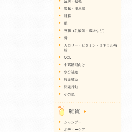
皮膚・被毛
腎臓・泌尿器
肝臓
眼
整腸（乳酸菌・繊維など）
骨
カロリー・ビタミン・ミネラル補
給
QOL
中高齢期向け
水分補給
投薬補助
問題行動
その他
シャンプー
ボディーケア