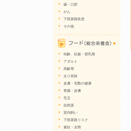
歯・口腔
がん
下部尿路疾患
その他
幼齢、妊娠・授乳期
アダルト
高齢用
太り気味
皮膚・毛艶の健康
胃腸・皮膚
毛玉
自然派
室内飼い
下部尿路リスク
避妊・去勢