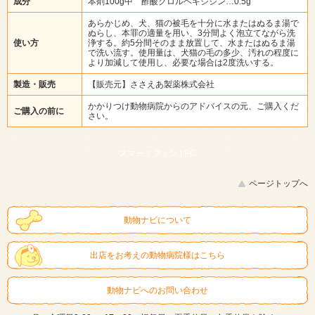
成分
本剤100g中 酢酸クロルヘキシジン…0.5g
あらかじめ、犬、猫の被毛を十分に水またはぬるま湯で
ぬらし、本罪の適量を用い、3分間よく泡立てながら洗
使い方
浄する。約5分間そのまま放置して、水またはぬるま湯
で洗い流す。使用量は、犬猫の毛の多少、汚れの程度に
より加減して使用し、必要な場合は2度洗いする。
製造・販売
【販売元】ささえあ製薬株式会社
かかりつけ動物病院からのアドバイスの元、ご購入くだ
ご購入の前に
さい。
スマートフォン |
PC
ページトップへ
動物ナビについて
出店をお考えの動物病院様はこちら
動物ナビへのお問い合わせ