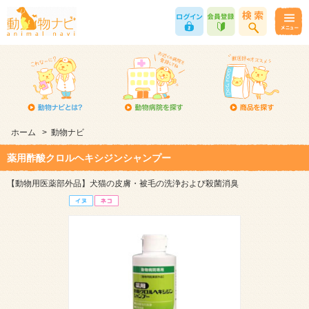
ホーム
>
動物ナビ
薬用酢酸クロルヘキシジンシャンプー
【動物用医薬部外品】犬猫の皮膚・被毛の洗浄および殺菌消臭