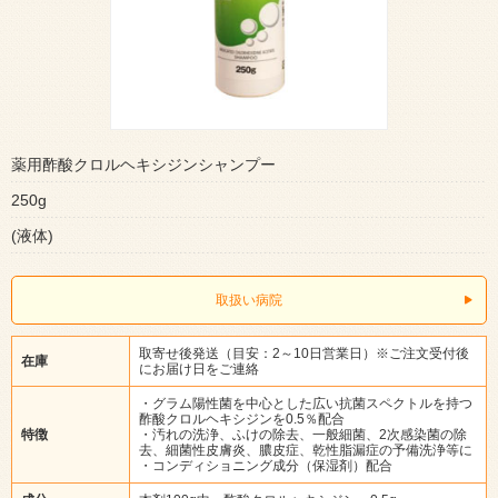
薬用酢酸クロルヘキシジンシャンプー
250g
(液体)
取扱い病院
取寄せ後発送（目安：2～10日営業日）※ご注文受付後
在庫
にお届け日をご連絡
・グラム陽性菌を中心とした広い抗菌スペクトルを持つ
酢酸クロルヘキシジンを0.5％配合
特徴
・汚れの洗浄、ふけの除去、一般細菌、2次感染菌の除
去、細菌性皮膚炎、膿皮症、乾性脂漏症の予備洗浄等に
・コンディショニング成分（保湿剤）配合