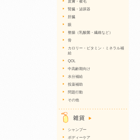
皮膚・被毛
腎臓・泌尿器
肝臓
眼
整腸（乳酸菌・繊維など）
骨
カロリー・ビタミン・ミネラル補
給
QOL
中高齢期向け
水分補給
投薬補助
問題行動
その他
シャンプー
ボディーケア