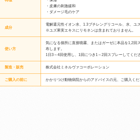
特徴
・保湿
・皮膚の刺激緩和
・ダメージ毛のケア
電解還元性イオン水、1.3ブチレングリコール、水、ユ
成分
※ユズ果実エキスにリモネンは含まれておりません。
気になる個所に直接噴霧、またはガーゼに本品を1,2回
使い方
布します。
1日3～4回使用し、1回につき1～2回スプレーしてくだ
製造・販売
株式会社ミネルヴァコーポレーション
ご購入の前に
かかりつけ動物病院からのアドバイスの元、ご購入くだ