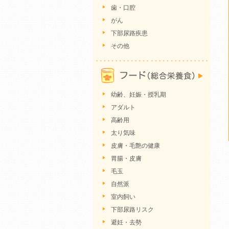
歯・口腔
がん
下部尿路疾患
その他
幼齢、妊娠・授乳期
アダルト
高齢用
太り気味
皮膚・毛艶の健康
胃腸・皮膚
毛玉
自然派
室内飼い
下部尿路リスク
避妊・去勢