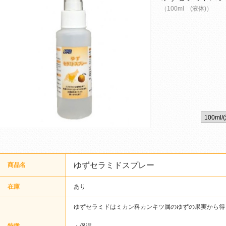
（100ml (液体)）
ゆずセラミドスプレー
商品名
在庫
あり
ゆずセラミドはミカン科カンキツ属のゆずの果実から得