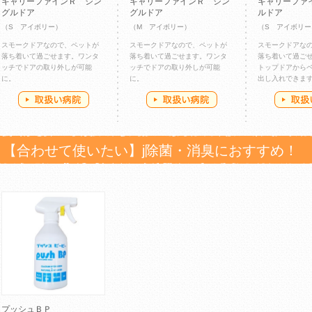
キャリーファインＲ シン
キャリーファインＲ シン
キャリーファ
グルドア
グルドア
ルドア
（S アイボリー）
（M アイボリー）
（S アイボリー
スモークドアなので、ペットが
スモークドアなので、ペットが
スモークドアな
落ち着いて過ごせます。ワンタ
落ち着いて過ごせます。ワンタ
落ち着いて過ご
ッチでドアの取り外しが可能
ッチでドアの取り外しが可能
トップドアから
に。
に。
出し入れできま
【合わせて使いたい】j除菌・消臭におすすめ！
プッシュＢＰ