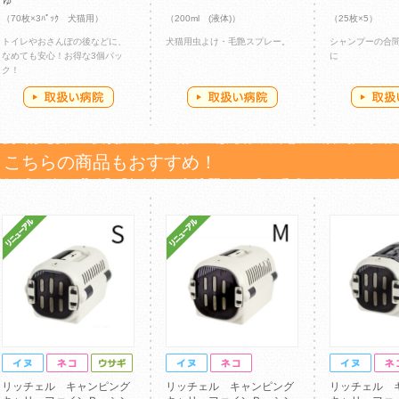
ゅ
（70枚×3ﾊﾟｯｸ 犬猫用）
（200ml (液体)）
（25枚×5）
トイレやおさんぽの後などに、
犬猫用虫よけ・毛艶スプレー。
シャンプーの合
なめても安心！お得な3個パッ
に
ク！
こちらの商品もおすすめ！
リッチェル キャンピング
リッチェル キャンピング
リッチェル 