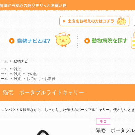
ホーム
>
動物ナビ
ホーム
>
雑貨
ホーム
>
雑貨
>
その他
ホーム
>
雑貨
>
おでかけ・お散歩
猫壱 ポータブルライトキャリー
コンパクト＆軽量ながら、しっかりした作りのポータブルキャリー。使わないとき
猫壱 ポータブル