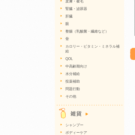
皮膚・被毛
腎臓・泌尿器
肝臓
眼
整腸（乳酸菌・繊維など）
骨
カロリー・ビタミン・ミネラル補
給
QOL
中高齢期向け
水分補給
投薬補助
問題行動
その他
シャンプー
ボディーケア