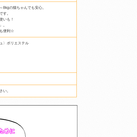
8kgの猫ちゃんでも安心。
です。
使いも！
」。
も便利☆
ュ〉ポリエステル
さい。