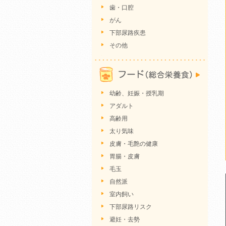
歯・口腔
がん
下部尿路疾患
その他
幼齢、妊娠・授乳期
アダルト
高齢用
太り気味
皮膚・毛艶の健康
胃腸・皮膚
毛玉
自然派
室内飼い
下部尿路リスク
避妊・去勢