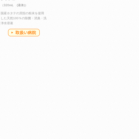
（320mL (液体)）
国産ホタテの貝殻の粉末を使用
した天然100％の除菌・消臭・洗
浄水溶液