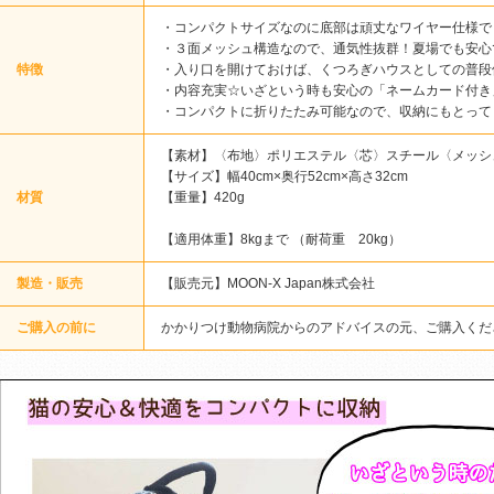
・コンパクトサイズなのに底部は頑丈なワイヤー仕様で～
・３面メッシュ構造なので、通気性抜群！夏場でも安心
特徴
・入り口を開けておけば、くつろぎハウスとしての普段
・内容充実☆いざという時も安心の「ネームカード付き
・コンパクトに折りたたみ可能なので、収納にもとって
【素材】〈布地〉ポリエステル〈芯〉スチール〈メッシ
【サイズ】幅40cm×奥行52cm×高さ32cm
材質
【重量】420g
【適用体重】8kgまで （耐荷重 20kg）
製造・販売
【販売元】MOON-X Japan株式会社
ご購入の前に
かかりつけ動物病院からのアドバイスの元、ご購入くだ