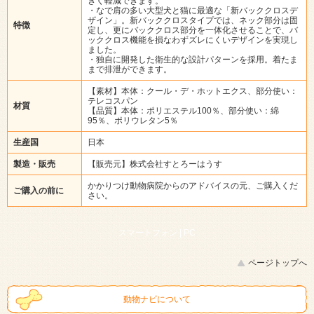
きく軽減できます。
・なで肩の多い大型犬と猫に最適な「新バッククロスデ
ザイン」。新バッククロスタイプでは、ネック部分は固
特徴
定し、更にバッククロス部分を一体化させることで、バ
ッククロス機能を損なわずズレにくいデザインを実現し
ました。
・独自に開発した衛生的な設計パターンを採用。着たま
まで排泄ができます。
【素材】本体：クール・デ・ホットエクス、部分使い：
テレコスパン
材質
【品質】本体：ポリエステル100％、部分使い：綿
95％、ポリウレタン5％
生産国
日本
製造・販売
【販売元】株式会社すとろーはうす
かかりつけ動物病院からのアドバイスの元、ご購入くだ
ご購入の前に
さい。
スマートフォン |
PC
ページトップへ
動物ナビについて