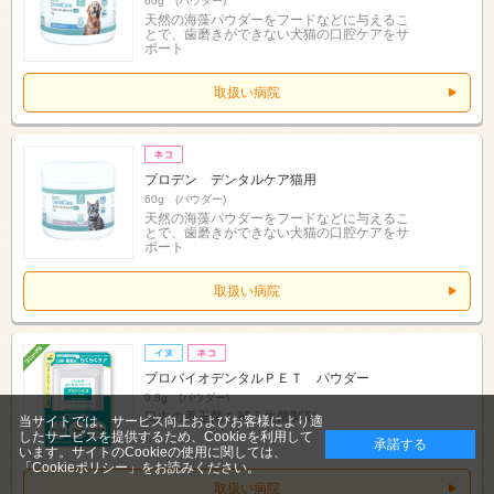
60g (パウダー)
天然の海藻パウダーをフードなどに与えるこ
とで、歯磨きができない犬猫の口腔ケアをサ
ポート
取扱い病院
プロデン デンタルケア猫用
60g (パウダー)
天然の海藻パウダーをフードなどに与えるこ
とで、歯磨きができない犬猫の口腔ケアをサ
ポート
取扱い病院
プロバイオデンタルＰＥＴ パウダー
9.8g (パウダー)
口内の善玉菌を補う生菌製剤
当サイトでは、サービス向上およびお客様により適
したサービスを提供するため、Cookieを利用して
承諾する
います。サイトのCookieの使用に関しては、
「Cookieポリシー」
をお読みください。
取扱い病院