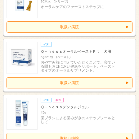
20本入 (トリーツ)
オーラルケアのファーストステップに
取扱い病院
Ｑ－ｎｅｓｓオーラルペーストＰｔ 犬用
5g×21包 (ペースト)
おやすみ前に与えていただくことで、寝てい
る間もお口におい健康をサポート。ペースト
タイプのオーラルサプリメント。
取扱い病院
Ｑ－ｎｅｓｓデンタルジェル
45g
歯ブラシによる歯みがきのステップツールと
して
取扱い病院