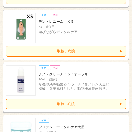
デントレニーム ＸＳ
XS 犬猫用
遊びながらデンタルケア
取扱い病院
ナノ・クリーナｆｏｒオーラル
20mL (液体)
多機能洗浄効果をもつ「ナノ化された大豆脂
肪酸」を主原料とした、動物用液体歯磨き。
取扱い病院
プロデン デンタルケア犬用