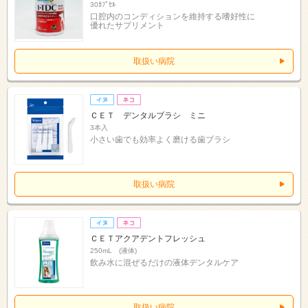
30ｶﾌﾟｾﾙ
口腔内のコンディションを維持する嗜好性に
優れたサプリメント
取扱い病院
ＣＥＴ デンタルブラシ ミニ
3本入
小さい歯でも効率よく磨ける歯ブラシ
取扱い病院
ＣＥＴアクアデントフレッシュ
250mL (液体)
飲み水に混ぜるだけの液体デンタルケア
取扱い病院