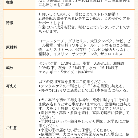
取寄せ後発送（目安：2～10日営業日）※ご注文受付後
在庫
にお届け日をご連絡
1.おいしくたのしく、噛むことでストレス解消！
2.緑茶配合成分であるL-テアニン配合。犬の安心ケアを
特徴
サポートします。
3.歯にいい成分も配合。噛むことでデンタルケアもでき
ちゃいます。
コーンスターチ、グリセリン、大豆タンパク、米粉、ビ
ール酵母、甘味料（ソルビトール）、トウモロコシ抽出
原材料
物、エリスリトール、保存料（ソルビン酸カリウム）、
精製水、イヌリン、サンテアニン®、ザクロエキス
タンパク質 17.0%以上、脂質 0.3%以上、粗繊維
成分
2.0%以下、灰分 2.2%以下、水分 16.1%以下
エネルギー：Sサイズ：約43kcal
以下の使用方法を参考にご使用ください。
与え方
●デンタルケアの一環として1日1本を目安に与える。
●おやつ代わりやご褒美として1日1本を目安に与える。
●犬に本品を初めて与える場合、充分に噛まずにそのま
ま飲み込もうとする事がありますので、空腹時には与え
ず、犬をよく観察しながら注意して与えてください。
●直射日光・高温・多湿を避け、室温で暗所に保管して
ください。
●開封後はジッパー部分をしっかり閉め、お早めにご使
用ください。
ご注意
●小児の手の届かない所に保管してください。
●使用期間中、犬に何らかの異常がみられた場合は、使