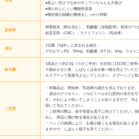
特徴
●程よい甘さでなめやすくワンちゃんも大喜び
●液だれしにくい機能性容器
●開封後の雑菌の繁殖をしっかり抑制
卵黄粉末（卵を含む）、乳酸菌（加熱処理） 粉末/グリ
原材料
粘安定剤（CMC）、ラクトフェリン（乳由来）
1日量（5g中）に含まれる成分：
成分
グロビゲンPG 50mg、乳酸菌（KT-11）3mg、ラクトフ
1回あたり約2.5g（小さじ半分）を目安に1日2回ご使
給与量
※舐めさせた後、しばらくは水や食べ物を控えていただ
※スプーンで直接与えないでください。スプーンごと飲
・本製品は、卵由来、乳由来の成分を含んでおります。
・成分のグリセリン、ソルビトールが口腔内の水分を引
す。それにより吐いてしまうことがありますので、与え
溶いて与えてください。
ご注意
・ご使用の際は、必ず容器を真下に向けてください。傾
出し、周辺に飛び散る場合があります。
・ペットの体調により、お腹が緩くなる場合があります
ますので、しばらく様子を見てください。