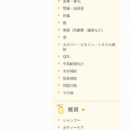
皮膚・被毛
腎臓・泌尿器
肝臓
眼
整腸（乳酸菌・繊維など）
骨
カロリー・ビタミン・ミネラル補
給
QOL
中高齢期向け
水分補給
投薬補助
問題行動
その他
シャンプー
ボディーケア