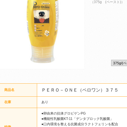
（375g (ペースト)）
ＰＥＲＯ－ＯＮＥ（ペロワン）３７５
商品名
在庫
あり
●卵由来の抗体グロビゲンPG
●機能性乳酸菌KT-11「デンタブロック乳酸菌」
●口内環境を整える抗菌成分ラクトフェリンを配合