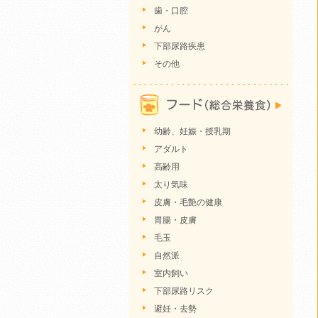
歯・口腔
がん
下部尿路疾患
その他
幼齢、妊娠・授乳期
アダルト
高齢用
太り気味
皮膚・毛艶の健康
胃腸・皮膚
毛玉
自然派
室内飼い
下部尿路リスク
避妊・去勢