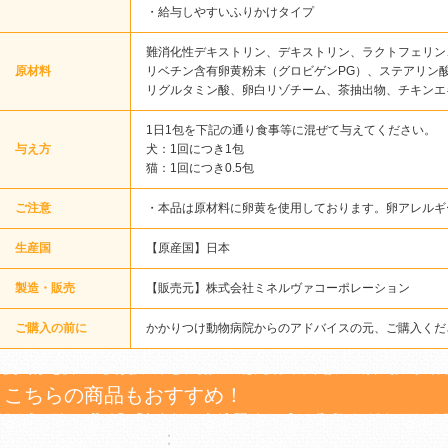
・給与しやすいふりかけタイプ
難消化性デキストリン、デキストリン、ラクトフェリン
原材料
リベチン含有卵黄粉末（グロビゲンPG）、ステアリン
リグルタミン酸、卵白リゾチーム、茶抽出物、チキンエ
1日1包を下記の通り食事等に混ぜて与えてください。
与え方
犬：1回につき1包
猫：1回につき0.5包
ご注意
・本品は原材料に卵黄を使用しております。卵アレルギ
生産国
【原産国】日本
製造・販売
【販売元】株式会社ミネルヴァコーポレーション
ご購入の前に
かかりつけ動物病院からのアドバイスの元、ご購入くだ
こちらの商品もおすすめ！