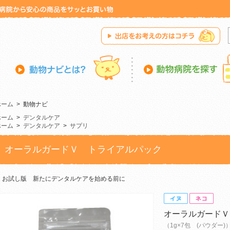
ホーム
>
動物ナビ
ホーム
>
デンタルケア
ホーム
>
デンタルケア
>
サプリ
オーラルガードＶ トライアルパック
お試し版 新たにデンタルケアを始める前に
オーラルガードＶ
（1g×7包 (パウダー)