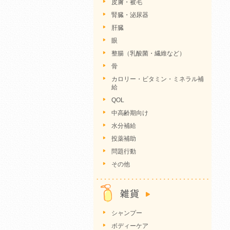
皮膚・被毛
腎臓・泌尿器
肝臓
眼
整腸（乳酸菌・繊維など）
骨
カロリー・ビタミン・ミネラル補
給
QOL
中高齢期向け
水分補給
投薬補助
問題行動
その他
シャンプー
ボディーケア