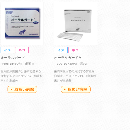
オーラルガード
オーラルガードＶ
（60g(1g×60包) (顆粒)）
（30G(1G×30包) (顆粒)）
歯周病原因菌の分泌する酵素を
歯周病原因菌の分泌する酵素を
抑制するグロビゲンPG（卵黄粉
抑制するグロビゲンPG（卵黄粉
末）が主成分
末）が主成分