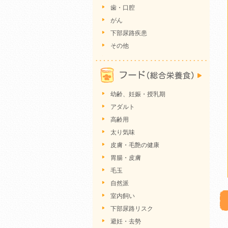
歯・口腔
がん
下部尿路疾患
その他
幼齢、妊娠・授乳期
アダルト
高齢用
太り気味
皮膚・毛艶の健康
胃腸・皮膚
毛玉
自然派
室内飼い
下部尿路リスク
避妊・去勢