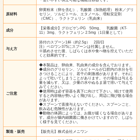
卵黄粉末（卵を含む）、乳酸菌（加熱処理） 粉末／グリ
原材料
セリン、ソルビトール、エタノール、増粘安定剤
（CMC）、ラクトフェリン（乳由来）
【栄養成分】グロビゲンPG 50mg、 乳酸菌（KT-
成分
11）3mg、ラクトフェリン 2.5mg（1日量として）
添付のスプーン1杯（約2.5g） 2回/日
注）ペロワン375にスプーンは付属しません。
与え方
※舐めさせた後、しばらくは水や食べ物を控えていただ
くと効果的です。
◆本製品は、卵由来、乳由来の成分を含んでおります。
◆成分のグリセリン、ソルビトールが口腔内の水分を引
きつけることにより、若干の刺激感があります。それに
よって吐いてしまうことがあります。その場合は与える
量を減らす、又は、少量の水やぬるま湯で溶いて与えて
みてください。
◆使用時は必ず容器を真下に向けて下さい。傾けて使用
ご注意
すると内容物が勢いよく飛び出し、周辺に飛び散る場合
があります。
◆スプーンで直接与えないでください。スプーンごと、
飲み込む危険性があります。
◆動物の体調によっては、お腹が緩くなる場合がありま
す。成分が腸内細菌叢に働きかけていますので、しばら
く様子を見てください。
製造・販売
【販売元】株式会社メニワン