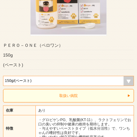
ＰＥＲＯ－ＯＮＥ（ペロワン）
150g
(ペースト)
取扱い病院
在庫
あり
・グロビゲンPG、乳酸菌(KT-11）、ラクトフェリンでお
口の臭いの抑制や健康の維持を期待します。
特徴
・与えやすいペーストタイプ（低水分活性）で、ワンち
ゃんの嗜好性は良好です。
・使いやすい倒立可能な機能性容器です。