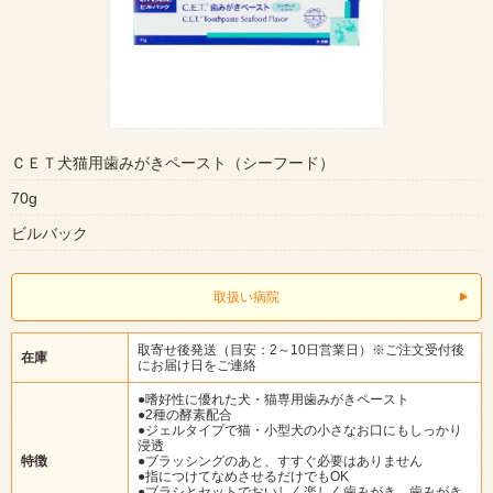
ＣＥＴ犬猫用歯みがきペースト（シーフード）
70g
ビルバック
取扱い病院
取寄せ後発送（目安：2～10日営業日）※ご注文受付後
在庫
にお届け日をご連絡
●嗜好性に優れた犬・猫専用歯みがきペースト
●2種の酵素配合
●ジェルタイプで猫・小型犬の小さなお口にもしっかり
浸透
特徴
●ブラッシングのあと、すすぐ必要はありません
●指につけてなめさせるだけでもOK
●ブラシとセットでおいしく楽しく歯みがき。歯みがき