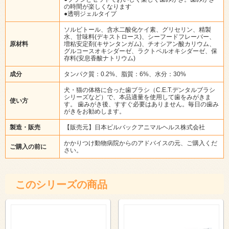
の時間が楽しくなります
●透明ジェルタイプ
ソルビトール、含水二酸化ケイ素、グリセリン、精製
水、甘味料(デキストロース)、シーフードフレーバー、
原材料
増粘安定剤(キサンタンガム)、チオシアン酸カリウム、
グルコースオキシダーゼ、ラクトペルオキシダーゼ、保
存料(安息香酸ナトリウム)
成分
タンパク質：0.2%、脂質：6%、水分：30%
犬・猫の体格に合った歯ブラシ（C.E.T.デンタルブラシ
シリーズなど）で、本品適量を使用して歯をみがきま
使い方
す。 歯みがき後、すすぐ必要はありません。毎日の歯み
がきをお勧めします。
製造・販売
【販売元】日本ビルバックアニマルヘルス株式会社
かかりつけ動物病院からのアドバイスの元、ご購入くだ
ご購入の前に
さい。
このシリーズの商品