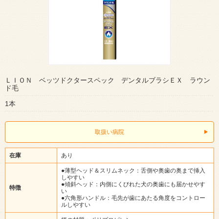
ＬＩＯＮ ベッツドクタースペック デンタルブラシＥＸ ラウン
ド毛
1本
取扱い病院
在庫
あり
●薄型ヘッド＆スリムネック：舌側や奥歯の奥まで挿入
しやすい
●傾斜ヘッド：内側にくびれた犬の奥歯にも届かせやす
特徴
い
●六角形ハンドル：毛先が歯にあたる角度をコントロー
ルしやすい