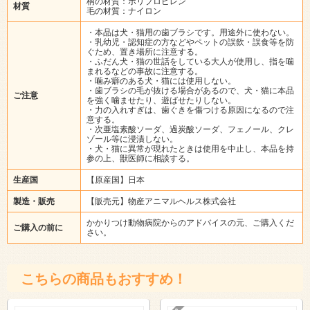
柄の材質：ポリプロピレン
材質
毛の材質：ナイロン
・本品は犬・猫用の歯ブラシです。用途外に使わない。
・乳幼児・認知症の方などやペットの誤飲・誤食等を防
ぐため、置き場所に注意する。
・ふだん犬・猫の世話をしている大人が使用し、指を噛
まれるなどの事故に注意する。
・噛み癖のある犬・猫には使用しない。
・歯ブラシの毛が抜ける場合があるので、犬・猫に本品
ご注意
を強く噛ませたり、遊ばせたりしない。
・力の入れすぎは、歯ぐきを傷つける原因になるので注
意する。
・次亜塩素酸ソーダ、過炭酸ソーダ、フェノール、クレ
ゾール等に浸漬しない。
・犬・猫に異常が現れたときは使用を中止し、本品を持
参の上、獣医師に相談する。
生産国
【原産国】日本
製造・販売
【販売元】物産アニマルヘルス株式会社
かかりつけ動物病院からのアドバイスの元、ご購入くだ
ご購入の前に
さい。
こちらの商品もおすすめ！