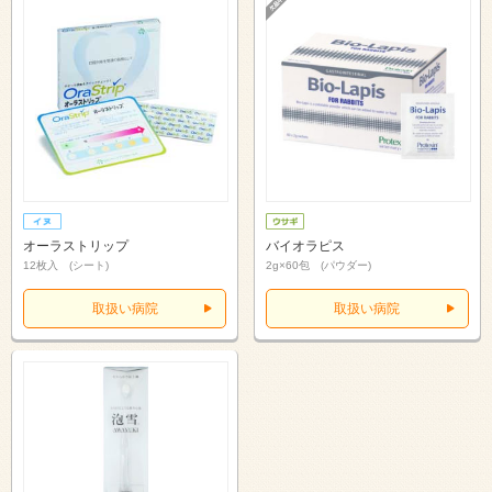
オーラストリップ
バイオラピス
12枚入 (シート)
2g×60包 (パウダー)
取扱い病院
取扱い病院