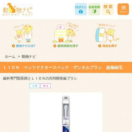
ホーム
>
動物ナビ
ＬＩＯＮ ベッツドクタースペック デンタルブラシ 超極細毛
歯科専門獣医師とＬＩＯＮの共同開発歯ブラシ