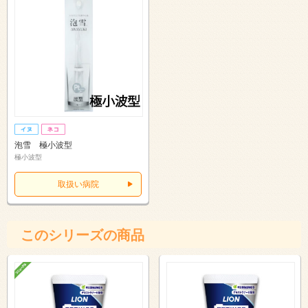
泡雪 極小波型
極小波型
取扱い病院
このシリーズの商品