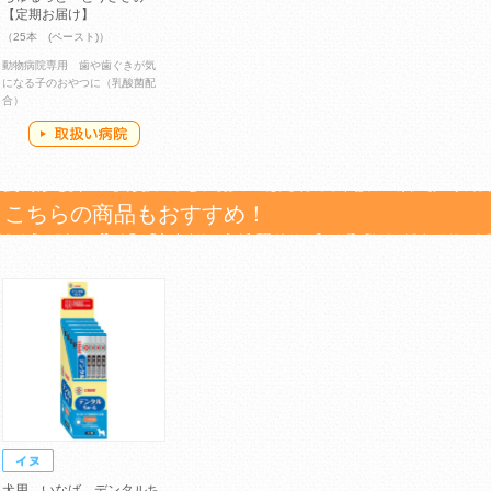
【定期お届け】
（25本 (ペースト)）
動物病院専用 歯や歯ぐきが気
になる子のおやつに（乳酸菌配
合）
こちらの商品もおすすめ！
犬用 いなば デンタルち