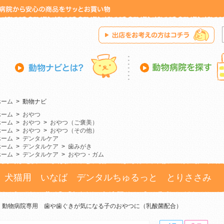
ホーム
>
動物ナビ
ホーム
>
おやつ
ホーム
>
おやつ
>
おやつ（ご褒美）
ホーム
>
おやつ
>
おやつ（その他）
ホーム
>
デンタルケア
ホーム
>
デンタルケア
>
歯みがき
ホーム
>
デンタルケア
>
おやつ・ガム
犬猫用 いなば デンタルちゅるっと とりささみ
動物病院専用 歯や歯ぐきが気になる子のおやつに（乳酸菌配合）