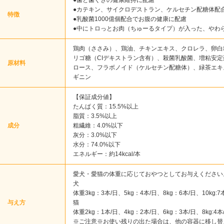
●歯と歯ぐきの健康維持に配慮
●カテキン、サイクロデストラン、ケルセチン配糖体配
特徴
●乳酸菌1000億個配合でお腹の健康に配慮
●中にトロっとお肉（ちゅーるタイプ）が入った、やわ
鶏肉（ささみ）、鶏油、チキンエキス、クロレラ、卵白
リゴ糖（CIデキストラン含有）、殺菌乳酸菌、増粘安
原材料
ロース、フラボノイド（ケルセチン配糖体）、緑茶エキ
ギニン
【保証成分値】
たんぱく質：15.5%以上
脂質：3.5%以上
成分
粗繊維：4.0%以下
灰分：3.0%以下
水分：74.0%以下
エネルギー：約14kcal/本
愛犬・愛猫の体重に応じておやつとしてお与えください
犬
体重3kg：3本/日、5kg：4本/日、8kg：6本/日、10kg:7
与え方
猫
体重2kg：1本/日、4kg：2本/日、6kg：3本/日、8kg:4本
※ご注意※お使い残りの出た場合は、他の容器に移し替