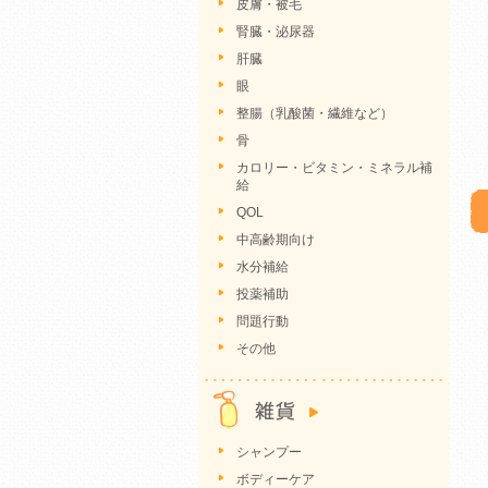
皮膚・被毛
腎臓・泌尿器
肝臓
眼
整腸（乳酸菌・繊維など）
骨
カロリー・ビタミン・ミネラル補
給
QOL
中高齢期向け
水分補給
投薬補助
問題行動
その他
シャンプー
ボディーケア