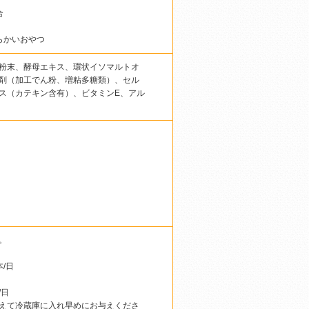
合
らかいおやつ
粉末、酵母エキス、環状イソマルトオ
定剤（加工でん粉、増粘多糖類）、セル
ス（カテキン含有）、ビタミンE、アル
。
本/日
/日
えて冷蔵庫に入れ早めにお与えくださ