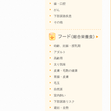
歯・口腔
がん
下部尿路疾患
その他
幼齢、妊娠・授乳期
アダルト
高齢用
太り気味
皮膚・毛艶の健康
胃腸・皮膚
毛玉
自然派
室内飼い
下部尿路リスク
避妊・去勢