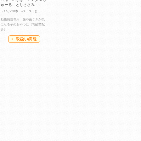
ゅーる とりささみ
（14g×20本 (ペースト)）
動物病院専用 歯や歯ぐきが気
になる子のおやつに（乳酸菌配
合）