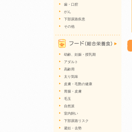
歯・口腔
がん
下部尿路疾患
その他
幼齢、妊娠・授乳期
アダルト
高齢用
太り気味
皮膚・毛艶の健康
胃腸・皮膚
毛玉
自然派
室内飼い
下部尿路リスク
避妊・去勢