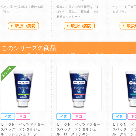
小さい歯でも効率よく磨ける歯
愛犬の口腔内の衛生状態を「す
たまごにも子犬
ブラシ
ばやく、簡単に、視覚化」でき
る歯ブラシ
るチェックシート
このシリーズの商品
ＬＩＯＮ ベッツドクター
ＬＩＯＮ ベッツドクター
ＬＩＯＮ ベ
スペック デンタルジェ
スペック デンタルジェ
スペック デ
ル フレッシュリーフ
ル ローストチキン
ル グリーン