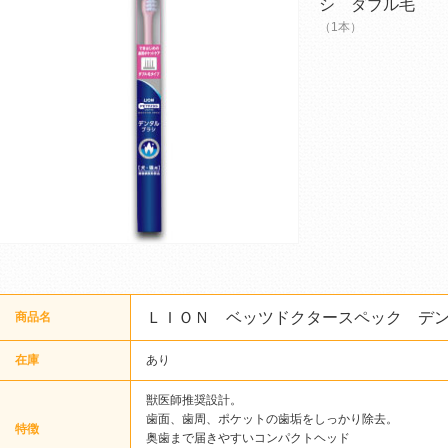
シ ダブル毛
（1本）
ＬＩＯＮ ベッツドクタースペック デ
商品名
在庫
あり
獣医師推奨設計。
歯面、歯周、ポケットの歯垢をしっかり除去。
特徴
奥歯まで届きやすいコンパクトヘッド