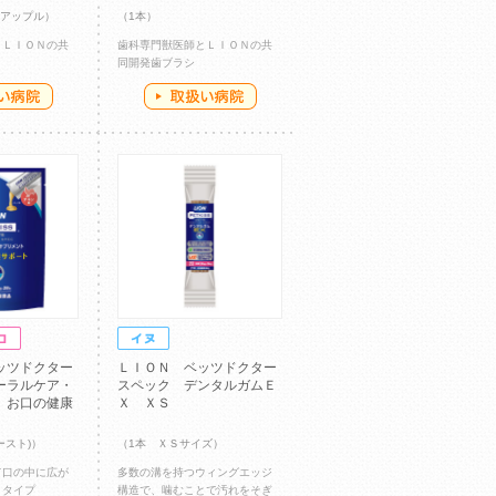
ンアップル）
（1本）
とＬＩＯＮの共
歯科専門獣医師とＬＩＯＮの共
同開発歯ブラシ
ッツドクター
ＬＩＯＮ ベッツドクター
ーラルケア・
スペック デンタルガムＥ
 お口の健康
Ｘ ＸＳ
ースト)）
（1本 ＸＳサイズ）
て口の中に広が
多数の溝を持つウィングエッジ
トタイプ
構造で、噛むことで汚れをそぎ