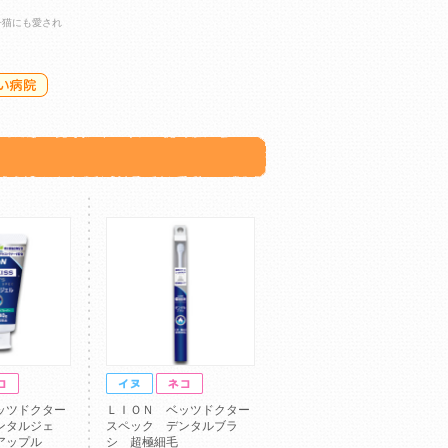
子猫にも愛され
ッツドクター
ＬＩＯＮ ベッツドクター
ンタルジェ
スペック デンタルブラ
アップル
シ 超極細毛