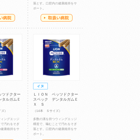
落とす。口腔内の健康維持をサ
ポート。
ッツドクター
ＬＩＯＮ ベッツドクター
ンタルガムＥ
スペック デンタルガムＥ
Ｘ Ｓ
イズ）
（14本 Ｓサイズ）
ウィングエッジ
多数の溝を持つウィングエッジ
とで汚れをそぎ
構造で、噛むことで汚れをそぎ
の健康維持をサ
落とす。口腔内の健康維持をサ
ポート。