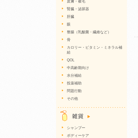
皮膚・被毛
腎臓・泌尿器
肝臓
眼
整腸（乳酸菌・繊維など）
骨
カロリー・ビタミン・ミネラル補
給
QOL
中高齢期向け
水分補給
投薬補助
問題行動
その他
シャンプー
ボディーケア