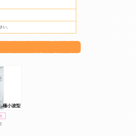
さい。
型