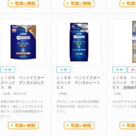
ＬＩＯＮ ベッツドクター
ＬＩＯＮ ベッツドクター
ＬＩＯＮ ベ
スペック デンタルガムＥ
スペック デンタルシート
スペック デ
Ｘ Ｍ
ＥＸ
ＥＸ 超極細
（14本 Ｍサイズ）
（30枚）
（1本）
多数の溝を持つウィングエッジ
汚れをしっかり絡め取る高機能
みがきやすさを
構造で、噛むことで汚れをそぎ
不織布を採用。毎日のデンタル
ハイグレード犬
落とす。口腔内の健康維持をサ
ケアに。
ポート。