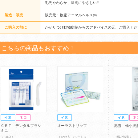
毛先やわらか、歯肉にやさしい!!
製造・販売
販売元：物産アニマルヘルス㈱
ご購入の前に
かかりつけ動物病院からのアドバイスの元、ご購入くだ
こちらの商品もおすすめ！
ＣＥＴ デンタルブラシ
オーラストリップ
泡雪 極小波
ミニ
（3本入）
（12枚入 (シート)）
（極小波型）