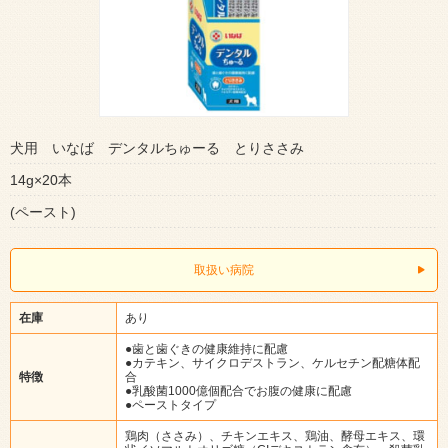
犬用 いなば デンタルちゅーる とりささみ
14g×20本
(ペースト)
取扱い病院
在庫
あり
●歯と歯ぐきの健康維持に配慮
●カテキン、サイクロデストラン、ケルセチン配糖体配
特徴
合
●乳酸菌1000億個配合でお腹の健康に配慮
●ペーストタイプ
鶏肉（ささみ）、チキンエキス、鶏油、酵母エキス、環