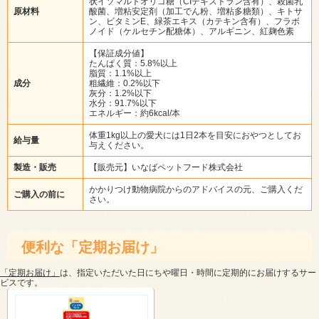
状イソマルトオリゴ糖（CIデキストラン含有）、殺菌乳
原材料
酸菌、増粘安定剤（加工でん粉、増粘多糖類）、キトサ
ン、ビタミンE、緑茶エキス（カテキン含有）、フラボ
ノイド（ケルセチン配糖体）、アルギニン、紅麹色素
【保証成分値】
たんぱく質：5.8%以上
脂質：1.1%以上
成分
粗繊維：0.2%以下
灰分：1.2%以下
水分：91.7%以下
エネルギー：約6kcal/本
体重1kg以上の愛犬には1日2本を目安におやつとしてお
給与量
与えください。
製造・販売
【販売元】いなばペットフード株式会社
かかりつけ動物病院からのアドバイスの元、ご購入くだ
ご購入の前に
さい。
便利な「定期お届け」
「定期お届け」
は、指定いただいた日にちや曜日・時間に定期的にお届けするサー
ビスです。