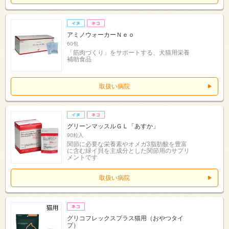
アミノウォーカーＮｅｏ
60包
「筋肉づくり」をサポートする、犬猫用栄養
補助食品
取扱い病院
グリーンマッスルＧＬ「あすか」
90粒入
関節に必要な栄養素やオメガ3脂肪酸を豊富
に含む緑イ貝を主成分とした関節用のサプリ
メントです
取扱い病院
グリコフレックスプラス猫用（おやつタイ
プ）