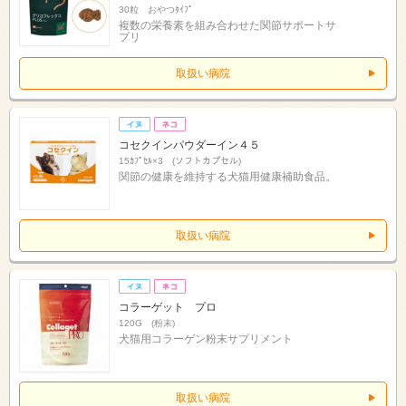
30粒 おやつﾀｲﾌﾟ
複数の栄養素を組み合わせた関節サポートサ
プリ
取扱い病院
コセクインパウダーイン４５
15ｶﾌﾟｾﾙ×3 (ソフトカプセル)
関節の健康を維持する犬猫用健康補助食品。
取扱い病院
コラーゲット プロ
120G (粉末)
犬猫用コラーゲン粉末サプリメント
取扱い病院