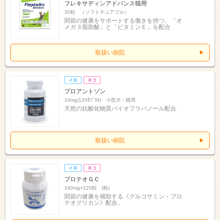
フレキサディンアドバンス猫用
30粒 （ソフトチュアブル）
関節の健康をサポートする働きを持つ、「オ
メガ３脂肪酸」と「ビタミンＥ」を配合
取扱い病院
プロアントゾン
10mg(120ｶﾌﾟｾﾙ) 小型犬・猫用
天然の抗酸化物質バイオフラバノール配合
取扱い病院
プロテオＧＣ
140mg×120粒 (粒)
関節の健康を補助する《グルコサミン・プロ
テオグリカン》配合。