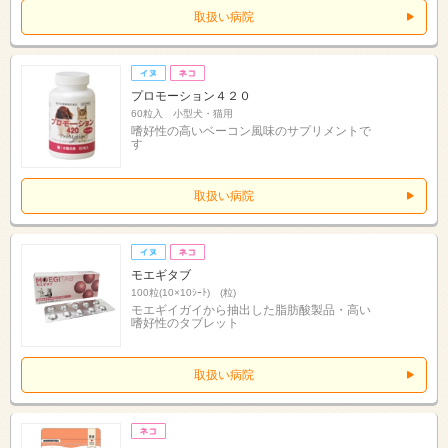
取扱い病院
プロモーション４２０
60粒入 小型犬・猫用
嗜好性の高いベーコン風味のサプリメントで
す
取扱い病院
モエギタブ
100粒(10×10ｼｰﾄ) (粒)
モエギイガイから抽出した脂肪酸製品・高い
嗜好性のタブレット
取扱い病院