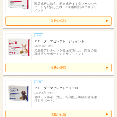
関節成分に加え、筋肉成分イミダゾールジペ
プチドを配合した唯一の動物病院専用サプリ
メント
取扱い病院
ＰＥ ダーマセレクト ジョイント
15粒×2袋 (粒)
犬主要アレルゲンを徹底排除した、関節の健
康維持をサポートするサプリメント
取扱い病院
ＰＥ ダーマセレクトニューロ
15粒×2袋 (粒)
食物アレルギー対応。椎間板と神経の健康維
持をサポート。
取扱い病院