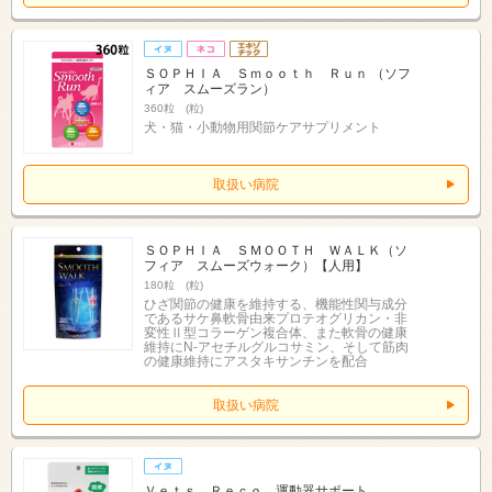
ＳＯＰＨＩＡ Ｓｍｏｏｔｈ Ｒｕｎ （ソフ
ィア スムーズラン）
360粒 (粒)
犬・猫・小動物用関節ケアサプリメント
取扱い病院
ＳＯＰＨＩＡ ＳＭＯＯＴＨ ＷＡＬＫ（ソ
フィア スムーズウォーク）【人用】
180粒 (粒)
ひざ関節の健康を維持する、機能性関与成分
であるサケ鼻軟骨由来プロテオグリカン・非
変性Ⅱ型コラーゲン複合体、また軟骨の健康
維持にN-アセチルグルコサミン、そして筋肉
の健康維持にアスタキサンチンを配合
取扱い病院
Ｖｅｔｓ Ｒｅｃｏ 運動器サポート