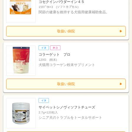
コセクインパウダーイン４５
15ｶﾌﾟｾﾙ×3 (ソフトカプセル)
関節の健康を維持する犬猫用健康補助食品。
取扱い病院
コラーゲット プロ
120G (粉末)
犬猫用コラーゲン粉末サプリメント
取扱い病院
サイペットシノヴィソフトチューズ
2.7g×120粒入
シニア犬のトラブルをトータルサポート