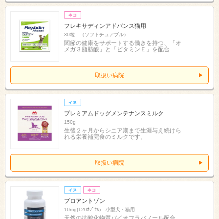
フレキサディンアドバンス猫用
30粒 （ソフトチュアブル）
関節の健康をサポートする働きを持つ、「オ
メガ３脂肪酸」と「ビタミンＥ」を配合
取扱い病院
プレミアムドッグメンテナンスミルク
150g
生後２ヶ月からシニア期まで生涯与え続けら
れる栄養補完食のミルクです。
取扱い病院
プロアントゾン
10mg(120ｶﾌﾟｾﾙ) 小型犬・猫用
天然の抗酸化物質バイオフラバノール配合