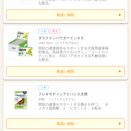
を配合。
取扱い病院
ダスクインパウダーイン４５
15ｶﾌﾟｾﾙ×3 (ソフトカプセル)
関節の健康維持をサポートする犬猫用健康補
助食品。高純度のグルコサミン・コンドロイ
チンに加え、ASU（アボカド大豆不鹸化物）
を配合。
取扱い病院
フレキサディンアドバンス犬用
30粒 （ソフトチュアブル）
関節の健康をサポートする働きを持つ、「オ
メガ３脂肪酸」と「ビタミンＥ」を配合
取扱い病院