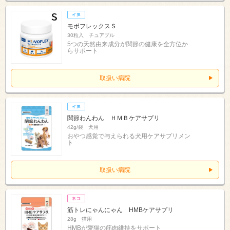
モボフレックスＳ
30粒入 チュアブル
5つの天然由来成分が関節の健康を全方位か
らサポート
取扱い病院
関節わんわん ＨＭＢケアサプリ
42g/袋 犬用
おやつ感覚で与えられる犬用ケアサプリメン
ト
取扱い病院
筋トレにゃんにゃん HMBケアサプリ
28g 猫用
HMBが愛猫の筋肉維持をサポート