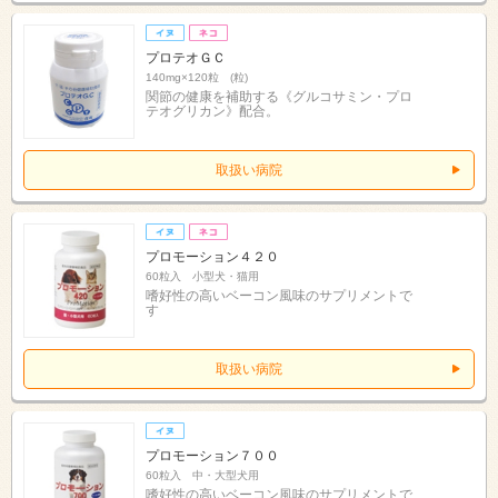
プロテオＧＣ
140mg×120粒 (粒)
関節の健康を補助する《グルコサミン・プロ
テオグリカン》配合。
取扱い病院
プロモーション４２０
60粒入 小型犬・猫用
嗜好性の高いベーコン風味のサプリメントで
す
取扱い病院
プロモーション７００
60粒入 中・大型犬用
嗜好性の高いベーコン風味のサプリメントで