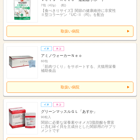
7包（42g） (粒)
【食べきりサイズ】関節の健康維持に非変性
Ⅱ型コラーゲン『UC-Ⅱ（R)』を配合
取扱い病院
アミノウォーカーＮｅｏ
60包
「筋肉づくり」をサポートする、犬猫用栄養
補助食品
取扱い病院
グリーンマッスルＧＬ「あすか」
90粒入
関節に必要な栄養素やオメガ3脂肪酸を豊富
に含む緑イ貝を主成分とした関節用のサプリ
メントです