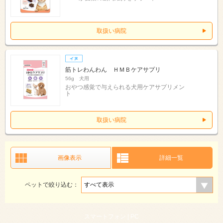
取扱い病院
筋トレわんわん ＨＭＢケアサプリ
56g 犬用
おやつ感覚で与えられる犬用ケアサプリメン
ト
取扱い病院
画像表示
詳細一覧
ペットで絞り込む：
スマートフォン |
PC