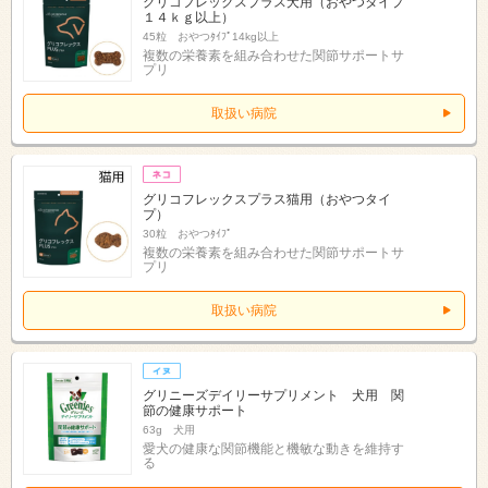
グリコフレックスプラス犬用（おやつタイプ
１４ｋｇ以上）
45粒 おやつﾀｲﾌﾟ14kg以上
複数の栄養素を組み合わせた関節サポートサ
プリ
取扱い病院
グリコフレックスプラス猫用（おやつタイ
プ）
30粒 おやつﾀｲﾌﾟ
複数の栄養素を組み合わせた関節サポートサ
プリ
取扱い病院
グリニーズデイリーサプリメント 犬用 関
節の健康サポート
63g 犬用
愛犬の健康な関節機能と機敏な動きを維持す
る