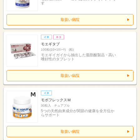
す
取扱い病院
モエギタブ
100粒(10×10ｼｰﾄ) (粒)
モエギイガイから抽出した脂肪酸製品・高い
嗜好性のタブレット
取扱い病院
モボフレックスＭ
30粒入 チュアブル
5つの天然由来成分が関節の健康を全方位か
らサポート
取扱い病院