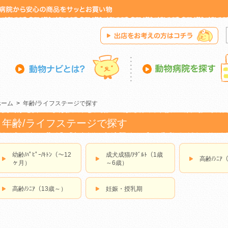
ホーム
>
年齢/ライフステージで探す
年齢/ライフステージで探す
幼齢/ﾊﾟﾋﾟｰ/ｷﾄﾝ（～12
成犬成猫/ｱﾀﾞﾙﾄ（1歳
高齢/ｼﾆｱ
ヶ月）
～6歳）
高齢/ｼﾆｱ（13歳～）
妊娠・授乳期