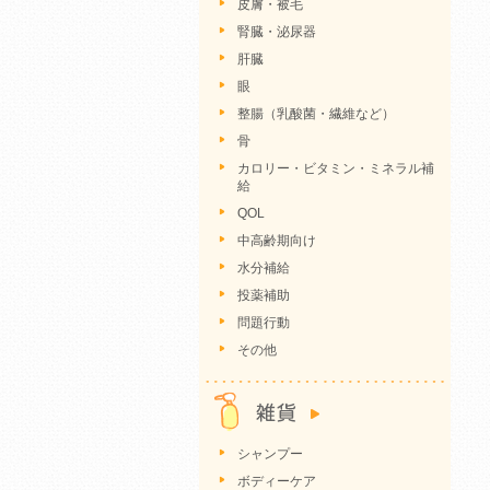
皮膚・被毛
腎臓・泌尿器
肝臓
眼
整腸（乳酸菌・繊維など）
骨
カロリー・ビタミン・ミネラル補
給
QOL
中高齢期向け
水分補給
投薬補助
問題行動
その他
シャンプー
ボディーケア