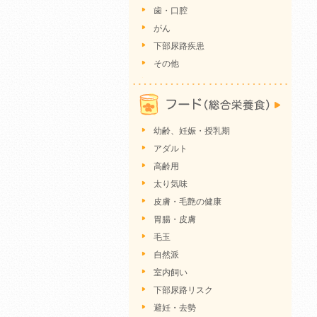
歯・口腔
がん
下部尿路疾患
その他
幼齢、妊娠・授乳期
アダルト
高齢用
太り気味
皮膚・毛艶の健康
胃腸・皮膚
毛玉
自然派
室内飼い
下部尿路リスク
避妊・去勢