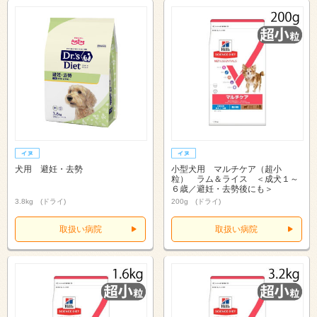
犬用 避妊・去勢
小型犬用 マルチケア（超小
粒） ラム＆ライス ＜成犬１～
６歳／避妊・去勢後にも＞
3.8kg (ドライ)
200g (ドライ)
取扱い病院
取扱い病院