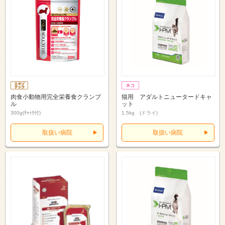
肉食小動物用完全栄養食クランブ
猫用 アダルトニュータードキャ
ル
ット
300g(ﾁｬｯｸ付)
1.5kg (ドライ)
取扱い病院
取扱い病院