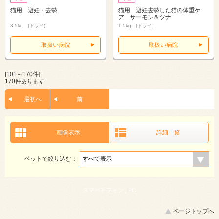
猫用 避妊・去勢
猫用 避妊去勢した猫の体重ケ
ア サーモン＆ツナ
3.5kg (ドライ)
1.5kg (ドライ)
取扱い病院
取扱い病院
[101～170件]
170件あります
最初へ
前
画像表示
詳細一覧
ペットで絞り込む：
スマートフォン |
PC
ページトップへ