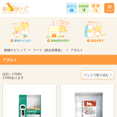
動物ナビトップ
>
フード（総合栄養食）
>
アダルト
アダルト
[101～170件]
ペットで絞り込む
170件あります