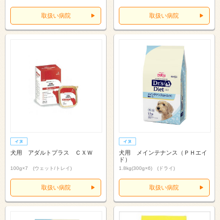
取扱い病院
取扱い病院
犬用 アダルトプラス ＣＸＷ
犬用 メインテナンス（ＰＨエイ
ド）
100g×7 (ウェット/トレイ)
1.8kg(300g×6) (ドライ)
取扱い病院
取扱い病院