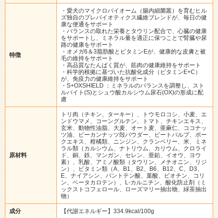
・愛犬のマイクロバイオーム（腸内細菌叢）を育むヒル
ズ独自のプレバイオティクス繊維ブレンドが、毎日の健
康な便通をサポート
・バランスの取れた栄養とタウリン配合で、心臓の健康
をサポートし、ミネラル量を適正に保つことで腎臓や尿
路の健康をサポート
・オメガ6＆3脂肪酸とビタミンEが、健康的な皮膚と被
特徴
毛の維持をサポート
・高品質なたんぱく質が、筋肉の健康維持をサポート
・科学的根拠に基づいた抗酸化成分（ビタミンE+C）
が、免疫力の健康維持をサポート
・S+OXSHIELD ：ミネラルのバランスを調整し、スト
ルバイト(S)とシュウ酸カルシウム尿石(OX)の形成に配
慮
トリ肉（チキン、ターキー）、トウモロコシ、小麦、エ
ンドウマメ、コーングルテン、トマト、チキンエキス、
玄米、動物性油脂、大麦、オート麦、亜麻仁、ココナッ
ツ油、ピーカンナッツ殻パウダー、ビートパルプ、ポー
クエキス、柑橘類、ニンジン、クランベリー、米、ミネ
ラル類（カルシウム、ナトリウム、カリウム、クロライ
原材料
ド、銅、鉄、マンガン、セレン、亜鉛、イオウ、ヨウ
素）、乳酸、アミノ酸類（タウリン、メチオニン、リジ
ン）、ビタミン類（A、B1、B2、B6、B12、C、D3、
E、ナイアシン、パントテン酸、葉酸、ビオチン、コリ
ン、ベータカロテン）、L-カルニチン、酸化防止剤（ミ
ックストコフェロール、ローズマリー抽出物、緑茶抽出
物）
成分
【代謝エネルギー】334.9kcal/100g