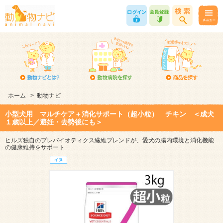
ホーム
>
動物ナビ
小型犬用 マルチケア＋消化サポート（超小粒） チキン ＜成犬
１歳以上／避妊・去勢後にも＞
ヒルズ独自のプレバイオティクス繊維ブレンドが、愛犬の腸内環境と消化機能
の健康維持をサポート