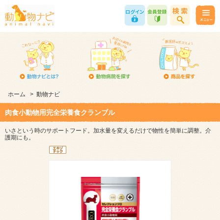
ホーム
>
動物ナビ
肉食小動物用完全栄養食クランブル
いさという時のサポートフード。加水量を変えるだけで物性を簡単に調整。介
護期にも。