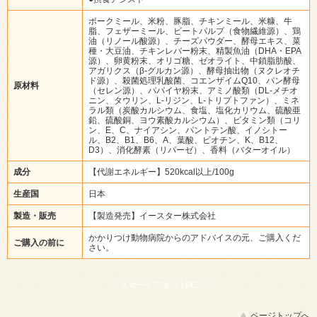
ポークミール、米粉、豚脂、チキンミール、米糠、牛
脂、フェザーミール、ビートパルプ（食物繊維源）、鶏
油（リノール酸源）、チーズパウダー、酵母エキス、菜
種・大豆油、チキンレバー粉末、精製魚油（DHA・EPA
源）、卵黄粉末、オリゴ糖、ゼオライト、中鎖脂肪酸、
アガリクス（β-グルカン源）、酵母抽出物（ヌクレオチ
ド源）、殺菌処理乳酸菌、コエンザイムQ10、パン酵母
原材料
（セレン源）、パパイヤ粉末、アミノ酸類（DL-メチオ
ニン、タウリン、L-リジン、L-トリプトファン）、ミネ
ラル類（炭酸カルシウム、食塩、塩化カリウム、硫酸亜
鉛、硫酸銅、ヨウ素酸カルシウム）、ビタミン類（コリ
ン、E、C、ナイアシン、パントテン酸、イノシトー
ル、B2、B1、B6、A、葉酸、ビオチン、K、B12、
D3）、消化酵素（リパーゼ）、香料（バターオイル）
成分
【代謝エネルギー】520kcal以上/100g
生産国
日本
製造・販売
【製造発売】イースター株式会社
かかりつけ動物病院からのアドバイスの元、ご購入くだ
ご購入の前に
さい。
スマートフォン |
PC
ページトップへ