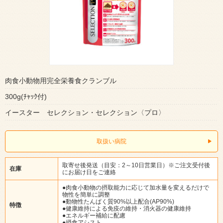
肉食小動物用完全栄養食クランブル
300g(ﾁｬｯｸ付)
イースター セレクション・セレクション〈プロ〉
取扱い病院
取寄せ後発送（目安：2～10日営業日）※ご注文受付後
在庫
にお届け日をご連絡
●肉食小動物の摂取能力に応じて加水量を変えるだけで
物性を簡単に調整
●動物性たんぱく質90%以上配合(AP90%)
特徴
●健康維持による免疫の維持・消火器の健康維持
●エネルギー補給に配慮
●摂食アシスト