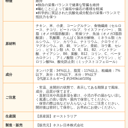
特徴
維持
●独自の栄養バランスで健康な腎臓を維持
●噛むことによって歯垢や歯石の蓄積を軽減
●科学的に実証された抗酸化成分配合の栄養バランスで
抵抗力を保つ
チキン、米、小麦、コーングルテン、食物繊維（セルロ
ース、チコリ、ビートパルプ、ライスファイバー）、鶏
脂（オメガ6脂肪酸源）、乾燥ツナ、魚油（オメガ3脂肪
酸源）、乳酸菌、たんぱく加水分解物、ミネラル類（カ
ルシウム、リン、カリウム、ナトリウム、クロライド、
原材料
マグネシウム、鉄、銅、マンガン、亜鉛、ヨウ素、セレ
ン）、ビタミン類（A、D、E、B1、B2、パントテン
酸、ナイアシン、B6、葉酸、B12、コリン、C、ベータ
カロテン）、アミノ酸類（アルギニン、タウリン）、ピ
ロリン酸Na、酸化防止剤（ミックストコフェロール）
タンパク質：34%以上、脂質：11%以上、粗繊維：7%
成分
以下、灰分：8.5%以下、水分：9%以下
【代謝エネルギー】約340kcal/100g
・常温、未開封の状態で、表示してある期限まで風味、
成分、品質が保てます。
・直射日光や高温多湿を避け、小児の手の届かない涼し
ご注意
く風通しの良い室内・屋内で保管してください。
・保管の際は虫などが入らないようにご注意ください。
開封後は密封して保存し、お早めにお使いください。
生産国
【原産国】オーストラリア
製造・販売
【販売元】ネスレ日本株式会社