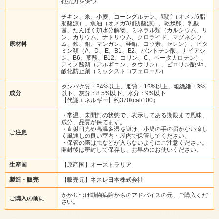
抵抗力を保つ
チキン、米、小麦、コーングルテン、鶏脂（オメガ6脂
肪酸源）、魚油（オメガ3脂肪酸源）、乾燥卵、乳酸
菌、たんぱく加水分解物、ミネラル類（カルシウム、リ
ン、カリウム、ナトリウム、クロライド、マグネシウ
原材料
ム、鉄、銅、マンガン、亜鉛、ヨウ素、セレン）、ビタ
ミン類（A、D、E、B1、B2、パントテン酸、ナイアシ
ン、B6、葉酸、B12、コリン、C、ベータカロテン）、
アミノ酸類（アルギニン、タウリン）、ピロリン酸Na、
酸化防止剤（ミックストコフェロール）
タンパク質：34%以上、脂質：15%以上、粗繊維：3%
成分
以下、灰分：8.5%以下、水分：9%以下
【代謝エネルギー】約370kcal/100g
・常温、未開封の状態で、表示してある期限まで風味、
成分、品質が保てます。
・直射日光や高温多湿を避け、小児の手の届かない涼し
ご注意
く風通しの良い室内・屋内で保管してください。
・保管の際は虫などが入らないようにご注意ください。
開封後は密封して保存し、お早めにお使いください。
生産国
【原産国】オーストラリア
製造・販売
【販売元】ネスレ日本株式会社
かかりつけ動物病院からのアドバイスの元、ご購入くだ
ご購入の前に
さい。