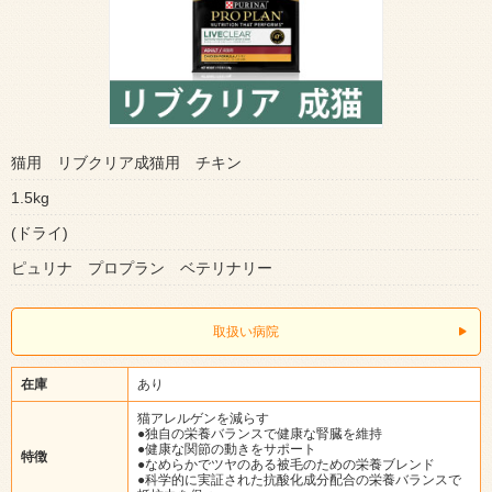
猫用 リブクリア成猫用 チキン
1.5kg
(ドライ)
ピュリナ プロプラン ベテリナリー
取扱い病院
在庫
あり
猫アレルゲンを減らす
●独自の栄養バランスで健康な腎臓を維持
●健康な関節の動きをサポート
特徴
●なめらかでツヤのある被毛のための栄養ブレンド
●科学的に実証された抗酸化成分配合の栄養バランスで