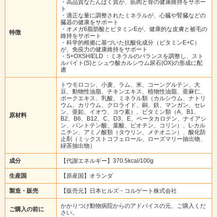
・高品質なたんぱく質が、筋肉と骨の健康維持をサポー
ト
・適正な量に調整されたミネラルが、心臓や腎臓などの
臓器の健康をサポート
・オメガ6脂肪酸とビタミンEが、健康的な皮膚と被毛の
特徴
維持をサポート
・科学的根拠に基づいた抗酸化成分（ビタミンE+C）
が、免疫力の健康維持をサポート
・S+OXSHIELD ：ミネラルのバランスを調整し、スト
ルバイト(S)とシュウ酸カルシウム尿石(OX)の形成に配
慮
トウモロコシ、小麦、ラム、米、コーングルテン、大
豆、動物性油脂、チキンエキス、植物性油脂、亜麻仁、
ポークエキス、乳酸、ミネラル類（カルシウム、ナトリ
ウム、カリウム、クロライド、銅、鉄、マンガン、セレ
ン、亜鉛、イオウ、ヨウ素）、ビタミン類（A、B1、
原材料
B2、B6、B12、C、D3、E、ベータカロテン、ナイアシ
ン、パントテン酸、葉酸、ビオチン、コリン）、L-カル
ニチン、アミノ酸類（タウリン、メチオニン）、酸化防
止剤（ミックストコフェロール、ローズマリー抽出物、
緑茶抽出物）
成分
【代謝エネルギー】370.5kcal/100g
生産国
【原産国】オランダ
製造・販売
【販売元】日本ヒルズ・コルゲート株式会社
かかりつけ動物病院からのアドバイスの元、ご購入くだ
ご購入の前に
さい。