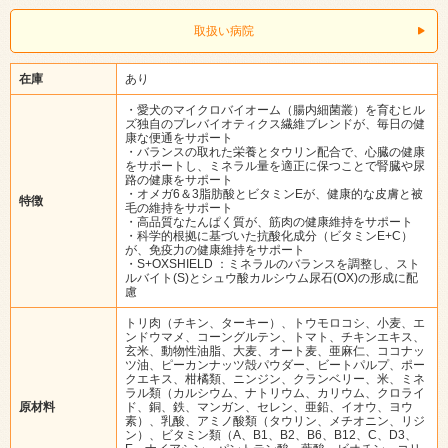
取扱い病院
在庫
あり
・愛犬のマイクロバイオーム（腸内細菌叢）を育むヒル
ズ独自のプレバイオティクス繊維ブレンドが、毎日の健
康な便通をサポート
・バランスの取れた栄養とタウリン配合で、心臓の健康
をサポートし、ミネラル量を適正に保つことで腎臓や尿
路の健康をサポート
・オメガ6＆3脂肪酸とビタミンEが、健康的な皮膚と被
特徴
毛の維持をサポート
・高品質なたんぱく質が、筋肉の健康維持をサポート
・科学的根拠に基づいた抗酸化成分（ビタミンE+C）
が、免疫力の健康維持をサポート
・S+OXSHIELD ：ミネラルのバランスを調整し、スト
ルバイト(S)とシュウ酸カルシウム尿石(OX)の形成に配
慮
トリ肉（チキン、ターキー）、トウモロコシ、小麦、エ
ンドウマメ、コーングルテン、トマト、チキンエキス、
玄米、動物性油脂、大麦、オート麦、亜麻仁、ココナッ
ツ油、ピーカンナッツ殻パウダー、ビートパルプ、ポー
クエキス、柑橘類、ニンジン、クランベリー、米、ミネ
ラル類（カルシウム、ナトリウム、カリウム、クロライ
原材料
ド、銅、鉄、マンガン、セレン、亜鉛、イオウ、ヨウ
素）、乳酸、アミノ酸類（タウリン、メチオニン、リジ
ン）、ビタミン類（A、B1、B2、B6、B12、C、D3、