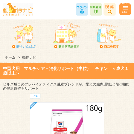
ホーム
>
動物ナビ
中型犬用 マルチケア＋消化サポート（中粒） チキン ＜成犬１
歳以上＞
ヒルズ独自のプレバイオティクス繊維ブレンドが、愛犬の腸内環境と消化機能
の健康維持をサポート