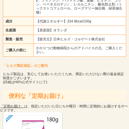
E、ナイアシン、パントテン酸、葉酸、ビオチン、コリ
ン、ベータカロテン）、L-カルニチン、酸化防止剤（ミ
ックストコフェロール、ローズマリー抽出物、緑茶抽出
物）
成分
【代謝エネルギー】334.9kcal/100g
生産国
【原産国】オランダ
製造・販売
【販売元】日本ヒルズ・コルゲート株式会社
かかりつけ動物病院からのアドバイスの元、ご購入くだ
ご購入の前に
さい。
「ヒルズ満足保証」のご案内
ヒルズ製品は、安心してお使いいただくため、満足いただけない際の返金保証
制度がございます。
(詳細は
Hill's公式サイト
にて)
便利な「定期お届け」
「定期お届け」
は、指定いただいた日にちや曜日・時間に定期的にお届けするサー
ビスです。