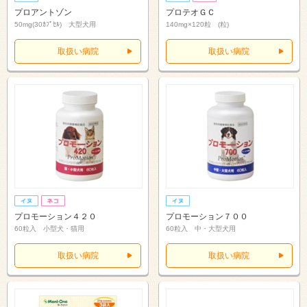
プロアントゾン
プロテオＧＣ
50mg(30ｶﾌﾟｾﾙ) 大型犬用
140mg×120粒 (粒)
取扱い病院
取扱い病院
プロモーション４２０
プロモーション７００
60粒入 小型犬・猫用
60粒入 中・大型犬用
取扱い病院
取扱い病院