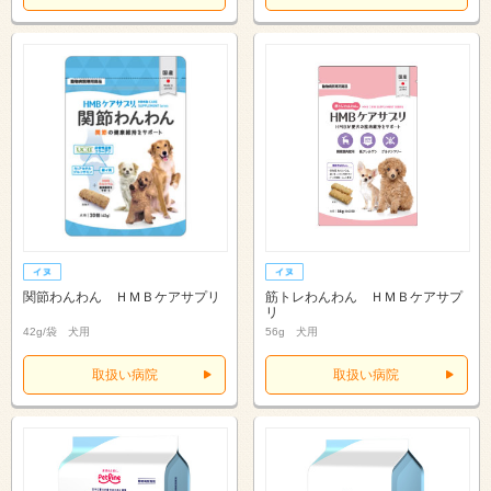
関節わんわん ＨＭＢケアサプリ
筋トレわんわん ＨＭＢケアサプ
リ
42g/袋 犬用
56g 犬用
取扱い病院
取扱い病院