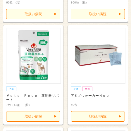
60粒 (粒)
360粒 (粒)
取扱い病院
取扱い病院
Ｖｅｔｓ Ｒｅｃｏ 運動器サポ
アミノウォーカーＮｅｏ
ート
7包（42g） (粒)
60包
取扱い病院
取扱い病院