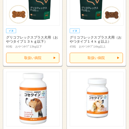
グリコフレックスプラス犬用（お
グリコフレックスプラス犬用（お
やつタイプ１３ｋｇ以下）
やつタイプ１４ｋｇ以上）
60粒 おやつﾀｲﾌﾟ13kg以下
45粒 おやつﾀｲﾌﾟ14kg以上
取扱い病院
取扱い病院