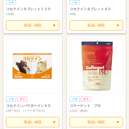
コセクインタブレット１２０
コセクインタブレット４０
120粒
40粒
取扱い病院
取扱い病院
コセクインパウダーイン４５
コラーゲット プロ
15ｶﾌﾟｾﾙ×3 (ソフトカプセル)
120G (粉末)
取扱い病院
取扱い病院