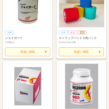
ジョイガード
ストラップバンド４色パック
120粒入
5cm×4.5m×4巻
取扱い病院
取扱い病院