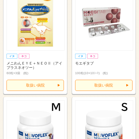
メニわんＥＹＥ＋ＮＥＯⅡ（アイ
モエギタブ
プラスネオツー）
60粒×3袋 (粒)
100粒(10×10ｼｰﾄ) (粒)
取扱い病院
取扱い病院