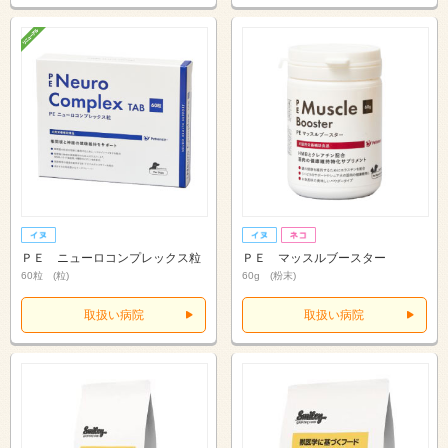
ＰＥ ニューロコンプレックス粒
ＰＥ マッスルブースター
60粒 (粒)
60g (粉末)
取扱い病院
取扱い病院