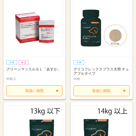
グリーンマッスルＧＬ「あすか」
グリコフレックスプラス犬用 チュ
アブルタイプ
90粒入
30粒
取扱い病院
取扱い病院