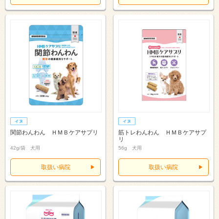
関節わんわん ＨＭＢケアサプリ
筋トレわんわん ＨＭＢケアサプ
リ
42g/袋 犬用
56g 犬用
取扱い病院
取扱い病院