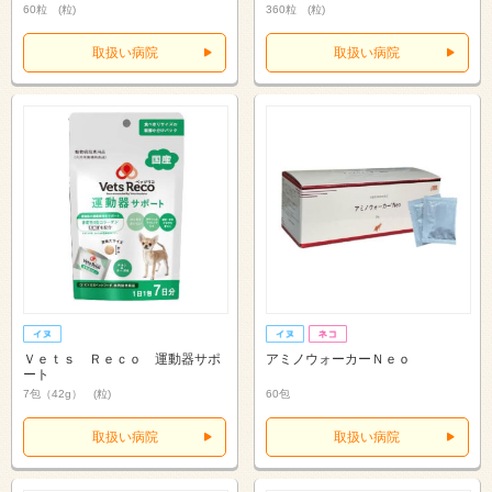
60粒 (粒)
360粒 (粒)
取扱い病院
取扱い病院
Ｖｅｔｓ Ｒｅｃｏ 運動器サポ
アミノウォーカーＮｅｏ
ート
7包（42g） (粒)
60包
取扱い病院
取扱い病院