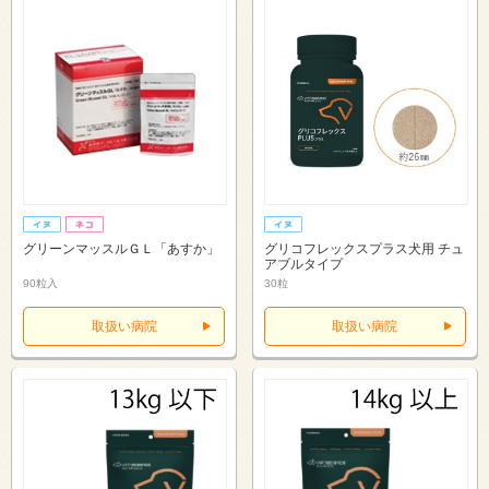
グリーンマッスルＧＬ「あすか」
グリコフレックスプラス犬用 チュ
アブルタイプ
90粒入
30粒
取扱い病院
取扱い病院