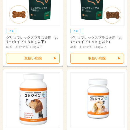
グリコフレックスプラス犬用（お
グリコフレックスプラス犬用（お
やつタイプ１３ｋｇ以下）
やつタイプ１４ｋｇ以上）
60粒 おやつﾀｲﾌﾟ13kg以下
45粒 おやつﾀｲﾌﾟ14kg以上
取扱い病院
取扱い病院