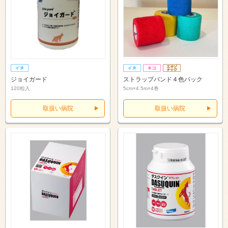
ジョイガード
ストラップバンド４色パック
120粒入
5cm×4.5m×4巻
取扱い病院
取扱い病院