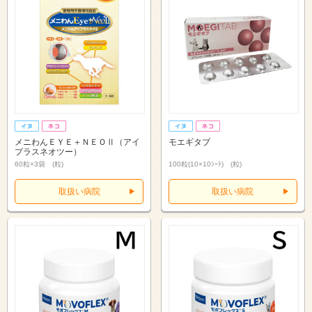
メニわんＥＹＥ＋ＮＥＯⅡ（アイ
モエギタブ
プラスネオツー）
60粒×3袋 (粒)
100粒(10×10ｼｰﾄ) (粒)
取扱い病院
取扱い病院