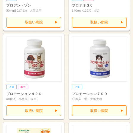
プロアントゾン
プロテオＧＣ
50mg(30ｶﾌﾟｾﾙ) 大型犬用
140mg×120粒 (粒)
取扱い病院
取扱い病院
プロモーション４２０
プロモーション７００
60粒入 小型犬・猫用
60粒入 中・大型犬用
取扱い病院
取扱い病院