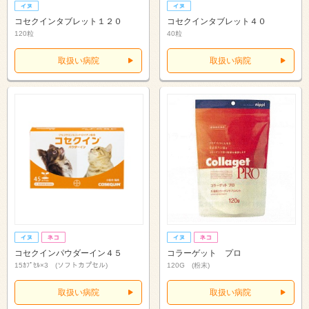
コセクインタブレット１２０
コセクインタブレット４０
120粒
40粒
取扱い病院
取扱い病院
コセクインパウダーイン４５
コラーゲット プロ
15ｶﾌﾟｾﾙ×3 (ソフトカプセル)
120G (粉末)
取扱い病院
取扱い病院