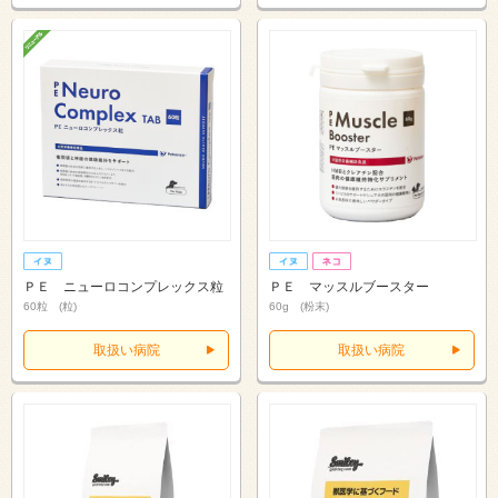
ＰＥ ニューロコンプレックス粒
ＰＥ マッスルブースター
60粒 (粒)
60g (粉末)
取扱い病院
取扱い病院