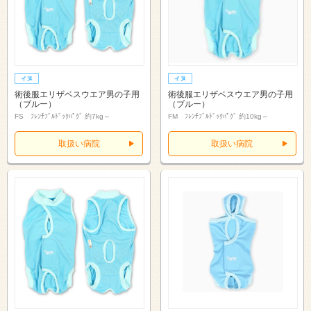
術後服エリザベスウエア男の子用
術後服エリザベスウエア男の子用
（ブルー）
（ブルー）
FS ﾌﾚﾝﾁﾌﾞﾙﾄﾞｯｸﾊﾟｸﾞ 約7kg～
FM ﾌﾚﾝﾁﾌﾞﾙﾄﾞｯｸﾊﾟｸﾞ 約10kg～
取扱い病院
取扱い病院