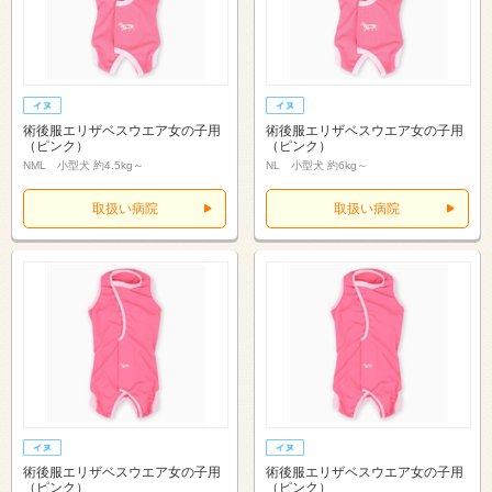
術後服エリザベスウエア女の子用
術後服エリザベスウエア女の子用
（ピンク）
（ピンク）
NML 小型犬 約4.5kg～
NL 小型犬 約6kg～
取扱い病院
取扱い病院
術後服エリザベスウエア女の子用
術後服エリザベスウエア女の子用
（ピンク）
（ピンク）