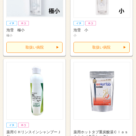
泡雪 極小
泡雪 小
極小
小
取扱い病院
取扱い病院
薬用ＣＨリンスインシャンプーＪ
薬用ホットタブ重炭酸湯Ｃｌａｓ