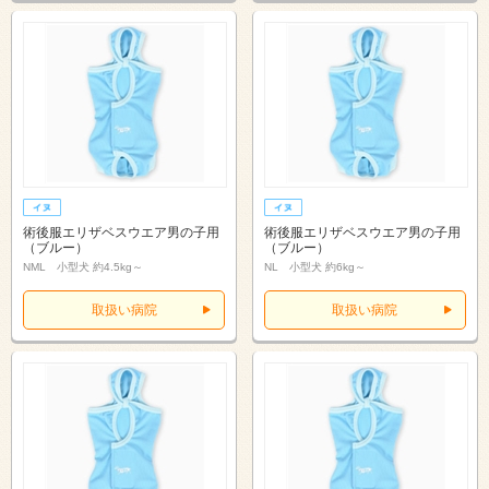
術後服エリザベスウエア男の子用
術後服エリザベスウエア男の子用
（ブルー）
（ブルー）
NML 小型犬 約4.5kg～
NL 小型犬 約6kg～
取扱い病院
取扱い病院