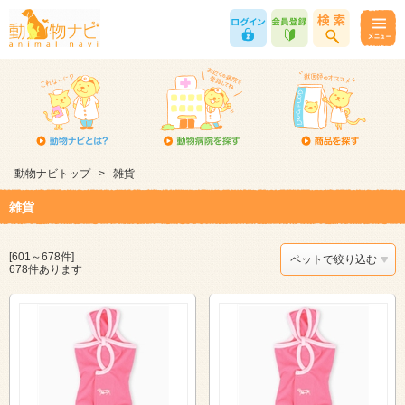
動物ナビトップ
>
雑貨
雑貨
[601～678件]
ペットで絞り込む
678件あります