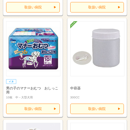
取扱い病院
取扱い病院
男の子のマナーおむつ おしっこ
中容器
用
10枚 中－大型犬用
300CC
取扱い病院
取扱い病院