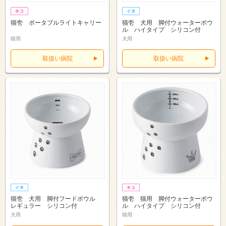
猫壱 ポータブルライトキャリー
猫壱 犬用 脚付ウォーターボウ
ル ハイタイプ シリコン付
猫用
犬用
取扱い病院
取扱い病院
猫壱 犬用 脚付フードボウル
猫壱 猫用 脚付ウォーターボウ
レギュラー シリコン付
ル ハイタイプ シリコン付
犬用
猫用