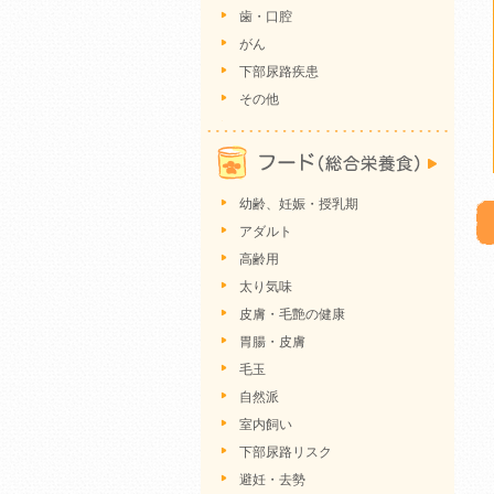
歯・口腔
がん
下部尿路疾患
その他
幼齢、妊娠・授乳期
アダルト
高齢用
太り気味
皮膚・毛艶の健康
胃腸・皮膚
毛玉
自然派
室内飼い
下部尿路リスク
避妊・去勢