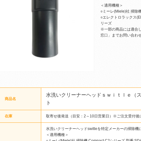
＜適用機種＞
○ミーレ(Miele)社 掃除機
○エレクトロラックス(Elec
リーズ
※一部の商品には適合
窓口」
までお問い合わ
水洗いクリーナーヘッドｓｗｉｔｌｅ（
商品名
ト
在庫
取寄せ後発送（目安：2～10日営業日）※ご注文受付後
水洗いクリーナーヘッドswitleを特定メーカーの掃除
＜適用機種＞
○ミーレ(Miele)社 掃除機 Compact C2シリーズ 型番:SD