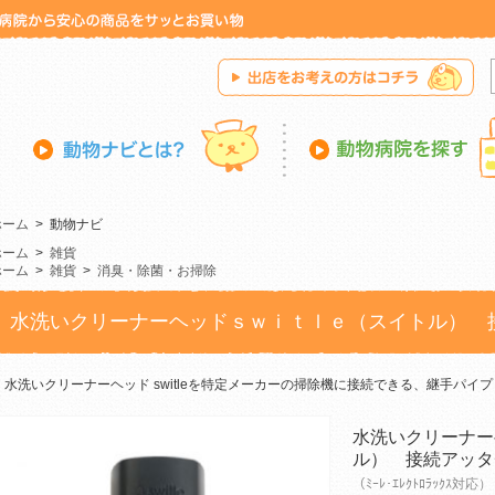
ホーム
>
動物ナビ
ホーム
>
雑貨
ホーム
>
雑貨
>
消臭・除菌・お掃除
水洗いクリーナーヘッドｓｗｉｔｌｅ（スイトル） 
水洗いクリーナーヘッド switleを特定メーカーの掃除機に接続できる、継手パイプ
水洗いクリーナー
ル） 接続アッタ
（ﾐｰﾚ･ｴﾚｸﾄﾛﾗｯｸｽ対応）