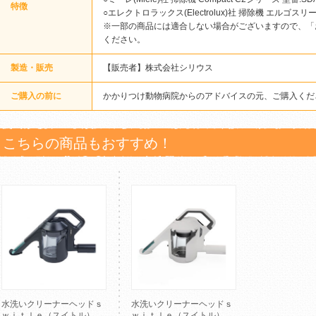
特徴
○エレクトロラックス(Electrolux)社 掃除機 エルゴスリー(
※一部の商品には適合しない場合がございますので、
「
ください。
製造・販売
【販売者】株式会社シリウス
ご購入の前に
かかりつけ動物病院からのアドバイスの元、ご購入くだ
こちらの商品もおすすめ！
水洗いクリーナーヘッドｓ
水洗いクリーナーヘッドｓ
ｗｉｔｌｅ（スイトル）
ｗｉｔｌｅ（スイトル）