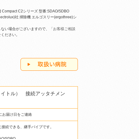
 Compact C2シリーズ 型番:SDAO/SDBO
trolux)社 掃除機 エルゴスリー(ergothree)シ
しない場合がございますので、
「お客様ご相談
せください。
スイトル） 接続アッタチメン
にお届け日をご連絡
機に接続できる、継手パイプです。
AO/SDBO