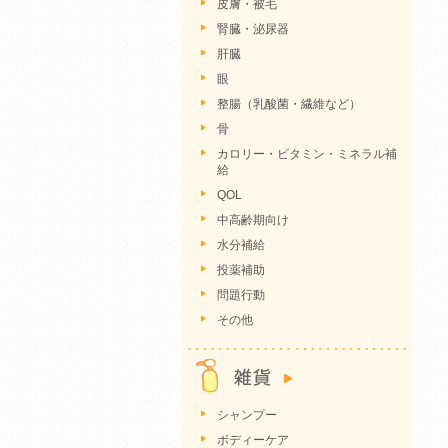
皮膚・被毛
腎臓・泌尿器
肝臓
眼
整腸（乳酸菌・繊維など）
骨
カロリー・ビタミン・ミネラル補
給
QOL
中高齢期向け
水分補給
投薬補助
問題行動
その他
シャンプー
ボディーケア