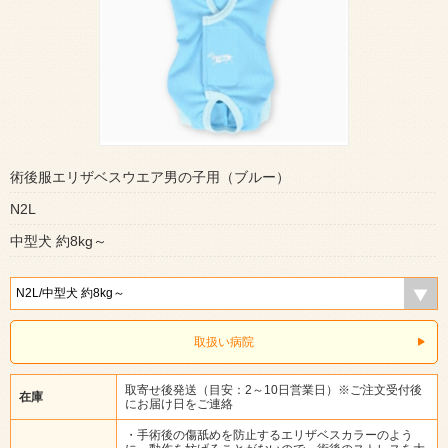
術後服エリザベスウエア男の子用（ブルー）
N2L
中型犬 約8kg～
取扱い病院
取寄せ後発送（目安：2～10日営業日）※ご注文受付後
在庫
にお届け日をご連絡
・手術後の傷舐めを防止するエリザベスカラーのよう