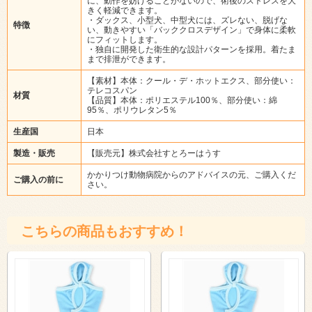
に、動作を妨げることがないので、術後のストレスを大
きく軽減できます。
・ダックス、小型犬、中型犬には、ズレない、脱げな
特徴
い、動きやすい「バッククロスデザイン」で身体に柔軟
にフィットします。
・独自に開発した衛生的な設計パターンを採用。着たま
まで排泄ができます。
【素材】本体：クール・デ・ホットエクス、部分使い：
テレコスパン
材質
【品質】本体：ポリエステル100％、部分使い：綿
95％、ポリウレタン5％
生産国
日本
製造・販売
【販売元】株式会社すとろーはうす
かかりつけ動物病院からのアドバイスの元、ご購入くだ
ご購入の前に
さい。
こちらの商品もおすすめ！