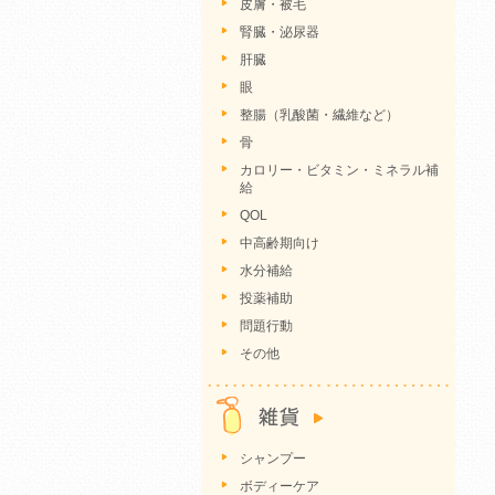
皮膚・被毛
腎臓・泌尿器
肝臓
眼
整腸（乳酸菌・繊維など）
骨
カロリー・ビタミン・ミネラル補
給
QOL
中高齢期向け
水分補給
投薬補助
問題行動
その他
シャンプー
ボディーケア