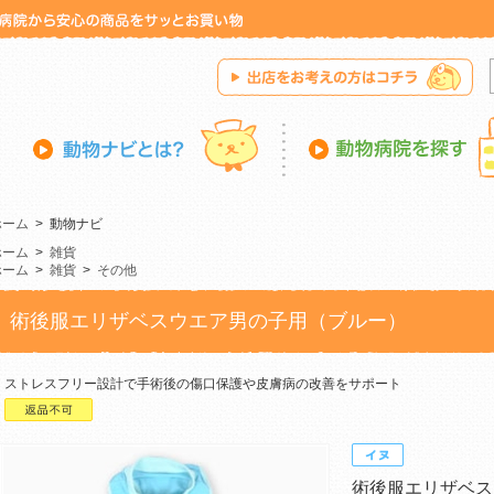
ホーム
>
動物ナビ
ホーム
>
雑貨
ホーム
>
雑貨
>
その他
術後服エリザベスウエア男の子用（ブルー）
ストレスフリー設計で手術後の傷口保護や皮膚病の改善をサポート
術後服エリザベス