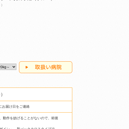
～）
ー）
にお届け日をご連絡
、動作を妨げることがないので、術後