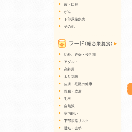
歯・口腔
がん
下部尿路疾患
その他
幼齢、妊娠・授乳期
アダルト
高齢用
太り気味
皮膚・毛艶の健康
胃腸・皮膚
毛玉
自然派
室内飼い
下部尿路リスク
避妊・去勢