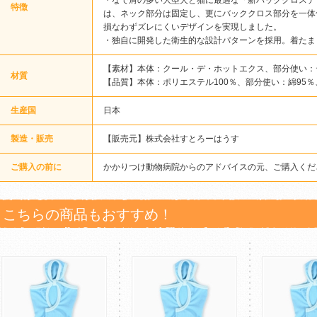
・なで肩の多い大型犬と猫に最適な「新バッククロスデ
特徴
は、ネック部分は固定し、更にバッククロス部分を一体
損なわずズレにくいデザインを実現しました。
・独自に開発した衛生的な設計パターンを採用。着たま
【素材】本体：クール・デ・ホットエクス、部分使い：
材質
【品質】本体：ポリエステル100％、部分使い：綿95％
生産国
日本
製造・販売
【販売元】株式会社すとろーはうす
ご購入の前に
かかりつけ動物病院からのアドバイスの元、ご購入くだ
こちらの商品もおすすめ！