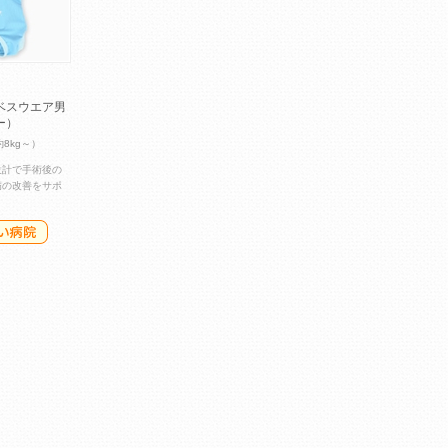
ベスウエア男
ー）
約8kg～）
設計で手術後の
病の改善をサポ