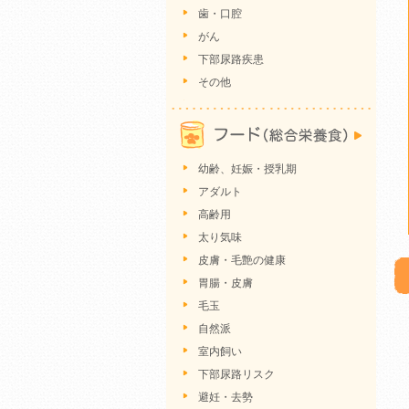
歯・口腔
がん
下部尿路疾患
その他
幼齢、妊娠・授乳期
アダルト
高齢用
太り気味
皮膚・毛艶の健康
胃腸・皮膚
毛玉
自然派
室内飼い
下部尿路リスク
避妊・去勢