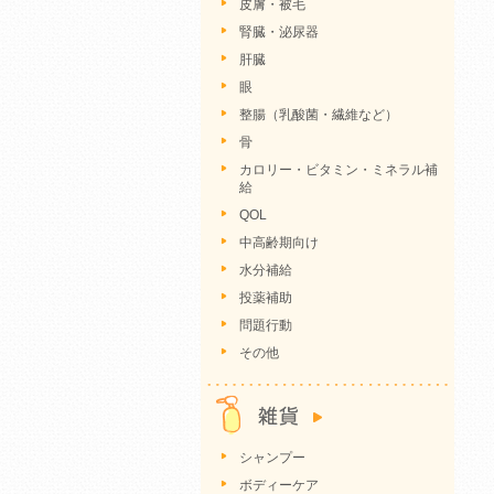
皮膚・被毛
腎臓・泌尿器
肝臓
眼
整腸（乳酸菌・繊維など）
骨
カロリー・ビタミン・ミネラル補
給
QOL
中高齢期向け
水分補給
投薬補助
問題行動
その他
シャンプー
ボディーケア