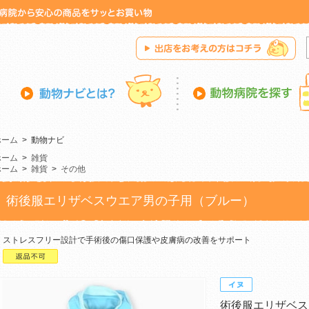
ホーム
>
動物ナビ
ホーム
>
雑貨
ホーム
>
雑貨
>
その他
術後服エリザベスウエア男の子用（ブルー）
ストレスフリー設計で手術後の傷口保護や皮膚病の改善をサポート
術後服エリザベス