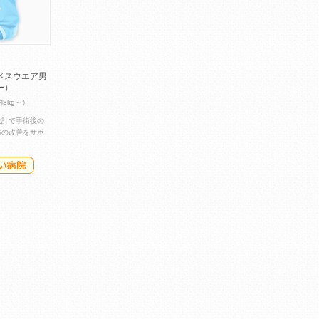
ベスウエア男
ー）
約8kg～）
設計で手術後の
病の改善をサポ