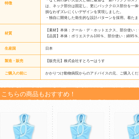
・なで肩の多い大型犬と猫に最適な「新バッククロスデ
特徴
は、ネック部分は固定し、更にバッククロス部分を一体
損なわずズレにくいデザインを実現しました。
・独自に開発した衛生的な設計パターンを採用。着たま
【素材】本体：クール・デ・ホットエクス、部分使い：
材質
【品質】本体：ポリエステル100％、部分使い：綿95％
生産国
日本
製造・販売
【販売元】株式会社すとろーはうす
ご購入の前に
かかりつけ動物病院からのアドバイスの元、ご購入くだ
こちらの商品もおすすめ！